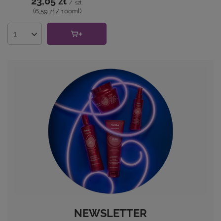
23,05 zł
/
szt.
(6,59 zł / 100ml
)
Ilość produktów
NEWSLETTER