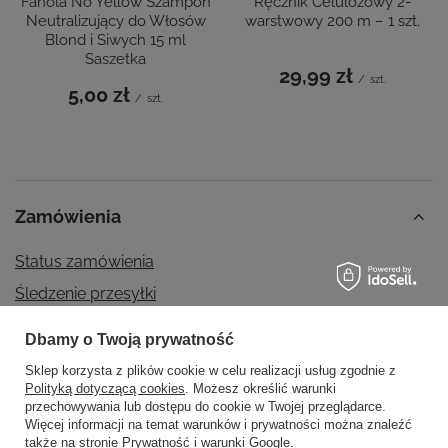
Fanola No Yellow Szampon
Ręcznik Celulozowy 2-
Neutralizujący do Włosów
warstwowy 200 m – 1 szt.
Blond i Siwych 15 ml
Saszetka
29,99 zł
/
szt.
5,00 zł
/
szt.
Zamówienia
Status zamówienia
Śledzenie przesyłki
Chcę zareklamować produkt
Dbamy o Twoją prywatność
Chcę odstąpić od umowy
Sklep korzysta z plików cookie w celu realizacji usług zgodnie z
Chcę wymienić produkt
Polityką dotyczącą cookies
. Możesz określić warunki
przechowywania lub dostępu do cookie w Twojej przeglądarce.
Kontakt
Więcej informacji na temat warunków i prywatności można znaleźć
także na stronie
Prywatność i warunki Google
.