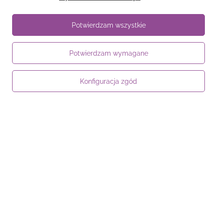
Potwierdzam wszystkie
Konto
Potwierdzam wymagane
Regulaminy
Konfiguracja zgód
Informacje
58 762 91 40
Poniedziałek - Piątek / 8:00 - 15:30
sklep@noyellow.pl
noyellow.pl
,
Wodnika 50
,
80-299
Gdańsk
W sklepie prezentujemy ceny brutto (z VAT).