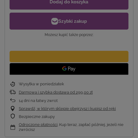
Dodaj do koszyka
Możesz kupić także poprzez:
Wysyłka
w poniedziałek
Darmowa i szybka dostawa
od
299,00 zł
14
dni na łatwy zwrot
Sprawdź, w którym sklepie obejrzysz i kupisz od ręki
Bezpieczne zakupy
Odroczone płatności
. Kup teraz, zapłać później, jeżeli nie
zwrócisz