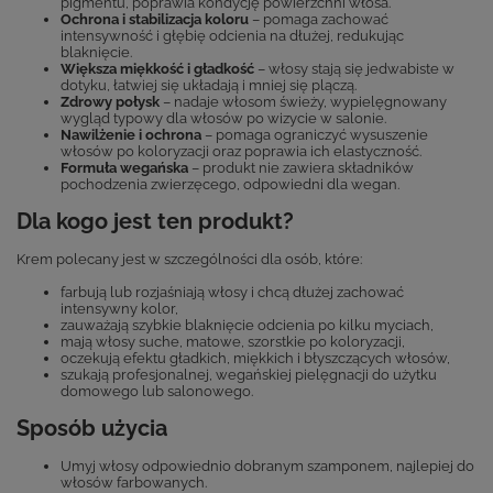
pigmentu, poprawia kondycję powierzchni włosa.
Ochrona i stabilizacja koloru
– pomaga zachować
intensywność i głębię odcienia na dłużej, redukując
blaknięcie.
Większa miękkość i gładkość
– włosy stają się jedwabiste w
dotyku, łatwiej się układają i mniej się plączą.
Zdrowy połysk
– nadaje włosom świeży, wypielęgnowany
wygląd typowy dla włosów po wizycie w salonie.
Nawilżenie i ochrona
– pomaga ograniczyć wysuszenie
włosów po koloryzacji oraz poprawia ich elastyczność.
Formuła wegańska
– produkt nie zawiera składników
pochodzenia zwierzęcego, odpowiedni dla wegan.
Dla kogo jest ten produkt?
Krem polecany jest w szczególności dla osób, które:
farbują lub rozjaśniają włosy i chcą dłużej zachować
intensywny kolor,
zauważają szybkie blaknięcie odcienia po kilku myciach,
mają włosy suche, matowe, szorstkie po koloryzacji,
oczekują efektu gładkich, miękkich i błyszczących włosów,
szukają profesjonalnej, wegańskiej pielęgnacji do użytku
domowego lub salonowego.
Sposób użycia
Umyj włosy odpowiednio dobranym szamponem, najlepiej do
włosów farbowanych.