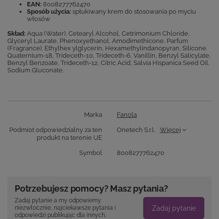
EAN:
8008277762470
Sposób użycia:
spłukiwany krem do stosowania po myciu
włosów
Skład:
Aqua (Water), Cetearyl Alcohol, Cetrimonium Chloride,
Glyceryl Laurate, Phenoxyethanol, Amodimethicone, Parfum
(Fragrance), Ethylhex ylglycerin, Hexamethylindanopyran, Silicone
Quaternium-18, Trideceth-10, Trideceth-6, Vanillin, Benzyl Salicylate,
Benzyl Benzoate, Trideceth-12, Citric Acid, Salvia Hispanica Seed Oil,
Sodium Gluconate.
Marka
Fanola
Podmiot odpowiedzialny za ten
Onetech S.r.l.
Więcej
produkt na terenie UE
Symbol
8008277762470
Potrzebujesz pomocy? Masz pytania?
Zadaj pytanie a my odpowiemy
Zadaj pytanie
niezwłocznie, najciekawsze pytania i
odpowiedzi publikując dla innych.