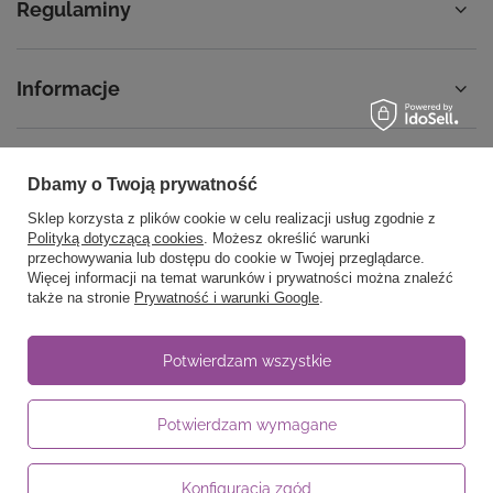
Regulaminy
Informacje
Dbamy o Twoją prywatność
58 762 91 40
Poniedziałek - Piątek / 8:00 - 15:30
Sklep korzysta z plików cookie w celu realizacji usług zgodnie z
sklep@noyellow.pl
Polityką dotyczącą cookies
. Możesz określić warunki
przechowywania lub dostępu do cookie w Twojej przeglądarce.
noyellow.pl
,
Wodnika 50
,
80-299
Gdańsk
Więcej informacji na temat warunków i prywatności można znaleźć
także na stronie
Prywatność i warunki Google
.
W sklepie prezentujemy ceny brutto (z VAT).
Potwierdzam wszystkie
Stawki VAT dla konsumentów z kraju:
Polska
.
Potwierdzam wymagane
Konfiguracja zgód