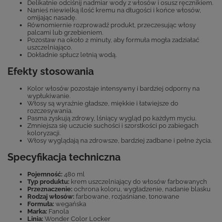
Delikatnie odciśnij nadmiar wody z włosów i osusz ręcznikiem.
Nanieś niewielką ilość kremu na długości i końce włosów,
omijając nasadę.
Równomiernie rozprowadź produkt, przeczesując włosy
palcami lub grzebieniem.
Pozostaw na około 2 minuty, aby formuła mogła zadziałać
uszczelniająco.
Dokładnie spłucz letnią wodą.
Efekty stosowania
Kolor włosów pozostaje intensywny i bardziej odporny na
wypłukiwanie.
Włosy są wyraźnie gładsze, miękkie i łatwiejsze do
rozczesywania.
Pasma zyskują zdrowy, lśniący wygląd po każdym myciu.
Zmniejsza się uczucie suchości i szorstkości po zabiegach
koloryzacji.
Włosy wyglądają na zdrowsze, bardziej zadbane i pełne życia.
Specyfikacja techniczna
Pojemność:
480 ml
Typ produktu:
krem uszczelniający do włosów farbowanych
Przeznaczenie:
ochrona koloru, wygładzenie, nadanie blasku
Rodzaj włosów:
farbowane, rozjaśniane, tonowane
Formuła:
wegańska
Marka:
Fanola
Linia:
Wonder Color Locker