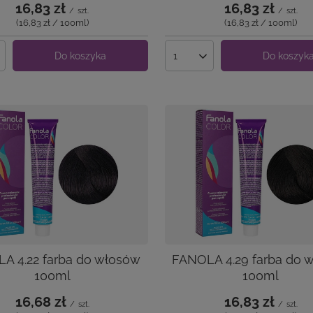
16,83 zł
16,83 zł
/
szt.
/
szt.
(16,83 zł / 100ml
)
(16,83 zł / 100ml
)
Do koszyka
Do koszyk
produktów
Ilość produktów
A 4.22 farba do włosów
FANOLA 4.29 farba do 
100ml
100ml
16,68 zł
16,83 zł
/
szt.
/
szt.