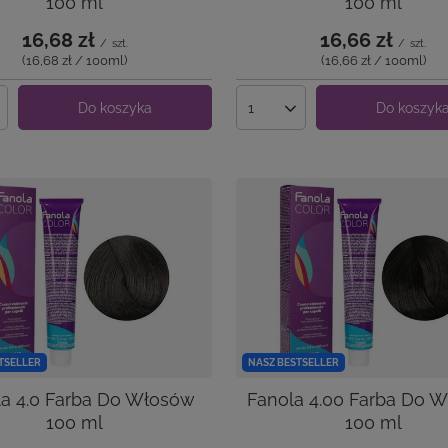
100 ml
100 ml
16,68 zł
16,66 zł
/
szt.
/
szt.
(16,68 zł / 100ml
)
(16,66 zł / 100ml
)
Do koszyka
Do koszyk
produktów
Ilość produktów
TSELLER
NASZ BESTSELLER
la 4.0 Farba Do Włosów
Fanola 4.00 Farba Do 
100 ml
100 ml