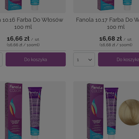
a 10.16 Farba Do Włosów
Fanola 10.17 Farba Do 
100 ml
100 ml
16,66 zł
16,68 zł
/
szt.
/
szt.
(16,66 zł / 100ml
)
(16,68 zł / 100ml
)
Do koszyka
Do koszyk
produktów
Ilość produktów