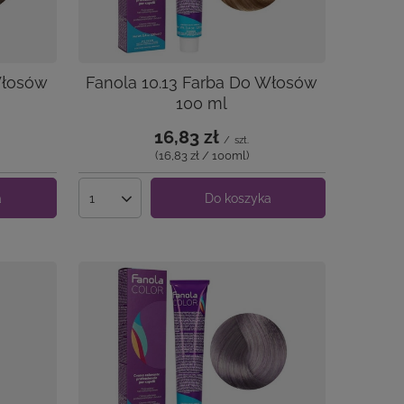
Włosów
Fanola 10.13 Farba Do Włosów
100 ml
16,83 zł
/
szt.
(16,83 zł / 100ml
)
a
Do koszyka
Ilość produktów