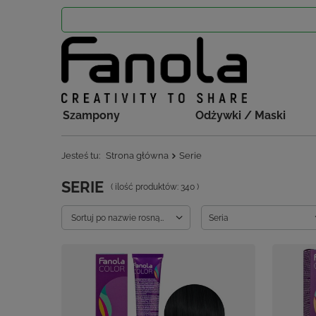
Szampony
Odżywki / Maski
Jesteś tu:
Strona główna
Serie
SERIE
( ilość produktów:
340
)
Zmień sortowanie
Sortuj po nazwie rosnąco
Seria