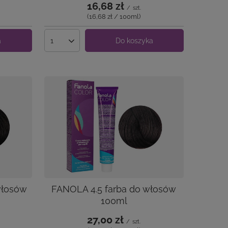
16,68 zł
/
szt.
(16,68 zł / 100ml
)
a
Do koszyka
Ilość produktów
włosów
FANOLA 4.5 farba do włosów
100ml
27,00 zł
/
szt.