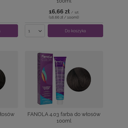
100ml
16,66 zł
/
szt.
(16,66 zł / 100ml
)
a
Do koszyka
Ilość produktów
Włosów
FANOLA 4.03 farba do włosów
100ml