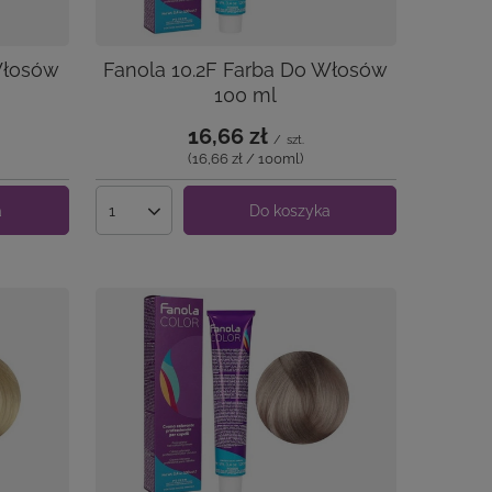
Włosów
Fanola 10.2F Farba Do Włosów
100 ml
16,66 zł
/
szt.
(16,66 zł / 100ml
)
a
Do koszyka
Ilość produktów