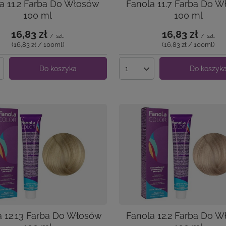
a 11.2 Farba Do Włosów
Fanola 11.7 Farba Do 
100 ml
100 ml
16,83 zł
16,83 zł
/
szt.
/
szt.
(16,83 zł / 100ml
)
(16,83 zł / 100ml
)
Do koszyka
Do koszyk
produktów
Ilość produktów
a 12.13 Farba Do Włosów
Fanola 12.2 Farba Do 