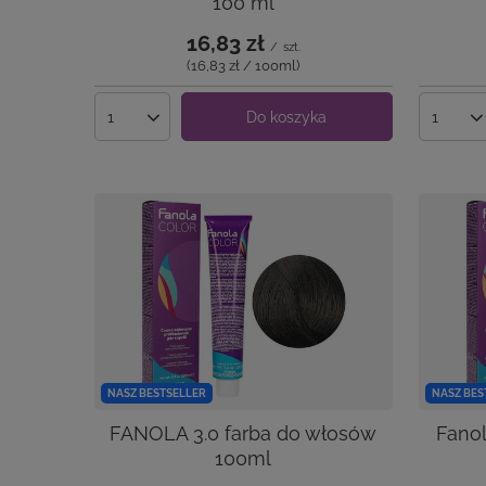
100 ml
16,83 zł
/
szt.
(16,83 zł / 100ml
)
Do koszyka
Ilość produktów
Ilość 
NASZ BESTSELLER
NASZ BES
FANOLA 3.0 farba do włosów
Fano
100ml