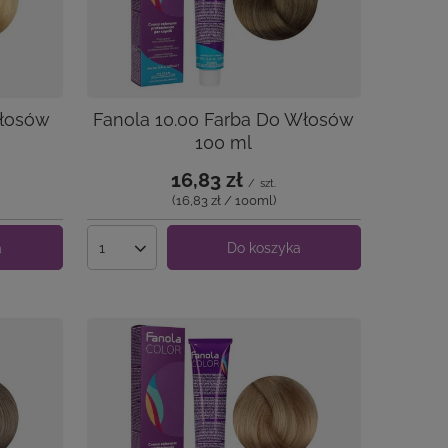
Włosów
Fanola 10.00 Farba Do Włosów
100 ml
16,83 zł
/
szt.
(16,83 zł / 100ml
)
a
Do koszyka
Ilość produktów