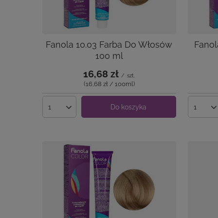
Fanola 10.03 Farba Do Włosów
Fanol
100 ml
16,68 zł
/
szt.
(16,68 zł / 100ml
)
Do koszyka
Ilość produktów
Ilość 