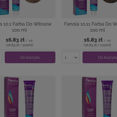
a 10.1 Farba Do Włosów
Fanola 10.11 Farba Do 
100 ml
100 ml
16,83 zł
16,83 zł
/
szt.
/
szt.
(16,83 zł / 100ml
)
(16,83 zł / 100ml
)
Do koszyka
Do koszyk
produktów
Ilość produktów