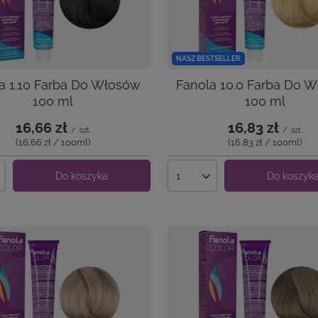
NASZ BESTSELLER
a 1.10 Farba Do Włosów
Fanola 10.0 Farba Do 
100 ml
100 ml
16,66 zł
16,83 zł
/
szt.
/
szt.
(16,66 zł / 100ml
)
(16,83 zł / 100ml
)
Do koszyka
Do koszyk
produktów
Ilość produktów