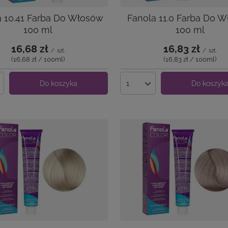
a 10.41 Farba Do Włosów
Fanola 11.0 Farba Do 
100 ml
100 ml
16,68 zł
16,83 zł
/
szt.
/
szt.
(16,68 zł / 100ml
)
(16,83 zł / 100ml
)
Do koszyka
Do koszyk
produktów
Ilość produktów