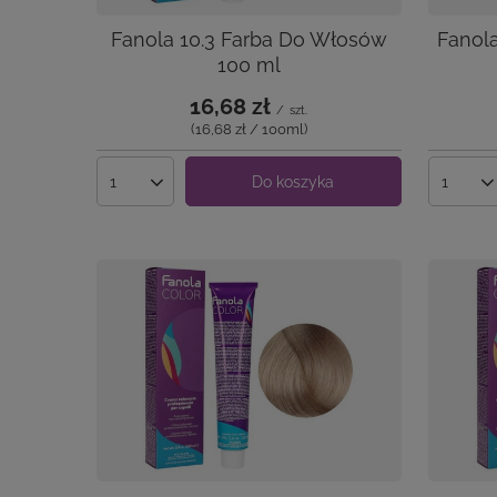
Fanola 10.3 Farba Do Włosów
Fanol
100 ml
16,68 zł
/
szt.
(16,68 zł / 100ml
)
Do koszyka
Ilość produktów
Ilość 