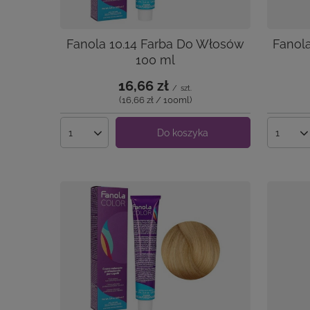
Fanola 10.14 Farba Do Włosów
Fanol
100 ml
16,66 zł
/
szt.
(16,66 zł / 100ml
)
Do koszyka
Ilość produktów
Ilość 