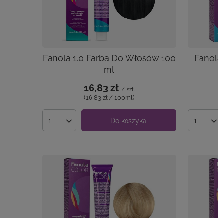
Fanola 1.0 Farba Do Włosów 100
Fanol
ml
16,83 zł
/
szt.
(16,83 zł / 100ml
)
Do koszyka
Ilość produktów
Ilość 