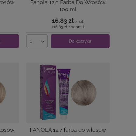
Włosów
Fanola 12.0 Farba Do Włosów
100 ml
16,83 zł
/
szt.
(16,83 zł / 100ml
)
a
Do koszyka
Ilość produktów
Włosów
FANOLA 12.7 farba do włosów