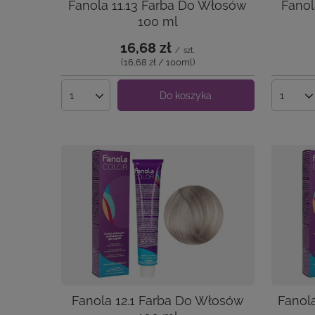
Fanola 11.13 Farba Do Włosów
Fanol
100 ml
16,68 zł
/
szt.
(16,68 zł / 100ml
)
Do koszyka
Ilość produktów
Ilość 
Fanola 12.1 Farba Do Włosów
Fanol