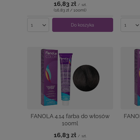
16,83 zł
/
szt.
(16,83 zł / 100ml
)
Do koszyka
Ilość produktów
Ilość 
FANOLA 4.14 farba do włosów
FANOL
100ml
16,83 zł
/
szt.