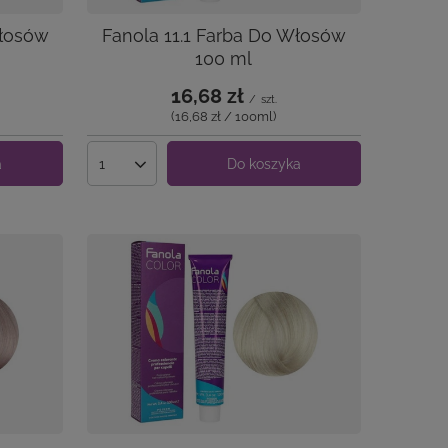
Włosów
Fanola 11.1 Farba Do Włosów
100 ml
16,68 zł
/
szt.
(16,68 zł / 100ml
)
a
Do koszyka
Ilość produktów