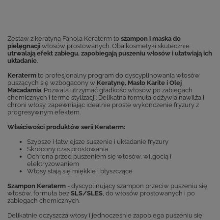
Zestaw z keratyną Fanola Keraterm to
szampon i maska do
pielęgnacji
włosów prostowanych. Oba kosmetyki skutecznie
utrwalają efekt zabiegu, zapobiegają puszeniu włosów i ułatwiają ich
układanie
.
Keraterm
to profesjonalny program do dyscyplinowania włosów
puszących się wzbogacony w
Keratynę, Masło Karite i Olej
Macadamia
. Pozwala utrzymać gładkość włosów po zabiegach
chemicznych i termo stylizacji. Delikatna formuła odżywia nawilża i
chroni włosy, zapewniając idealnie proste wykończenie fryzury z
progresywnym efektem.
Właściwości produktów serii Keraterm:
Szybsze i łatwiejsze suszenie i układanie fryzury
Skrócony czas prostowania
Ochrona przed puszeniem się włosów, wilgocią i
elektryzowaniem
Włosy stają się miękkie i błyszczące
Szampon Keraterm
- dyscyplinujący szampon przeciw puszeniu się
włosów, formuła bez
SLS/SLES
, do włosów prostowanych i po
zabiegach chemicznych.
Delikatnie oczyszcza włosy i jednocześnie zapobiega puszeniu się