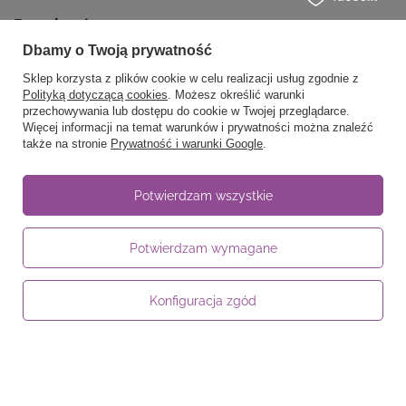
Regulaminy
Dbamy o Twoją prywatność
Sklep korzysta z plików cookie w celu realizacji usług zgodnie z
Informacje
Polityką dotyczącą cookies
. Możesz określić warunki
przechowywania lub dostępu do cookie w Twojej przeglądarce.
Więcej informacji na temat warunków i prywatności można znaleźć
także na stronie
Prywatność i warunki Google
.
58 762 91 40
Poniedziałek - Piątek / 8:00 - 15:30
Potwierdzam wszystkie
sklep@noyellow.pl
noyellow.pl
,
Wodnika 50
,
80-299
Gdańsk
Potwierdzam wymagane
Konfiguracja zgód
W sklepie prezentujemy ceny brutto (z VAT).
Stawki VAT dla konsumentów z kraju:
Polska
.