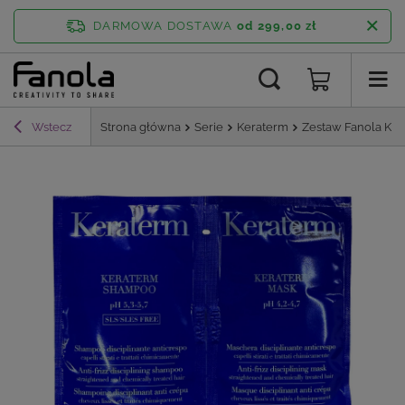
DARMOWA DOSTAWA
od 299,00 zł
Wstecz
Strona główna
Serie
Keraterm
Zestaw Fanola Ker