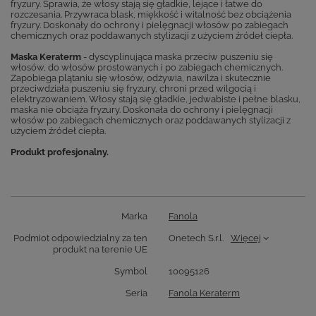
fryzury. Sprawia, że włosy stają się gładkie, lejące i łatwe do
rozczesania. Przywraca blask, miękkość i witalność bez obciążenia
fryzury. Doskonały do ochrony i pielęgnacji włosów po zabiegach
chemicznych oraz poddawanych stylizacji z użyciem źródeł ciepła.
Maska Keraterm
- dyscyplinująca maska przeciw puszeniu się
włosów, do włosów prostowanych i po zabiegach chemicznych.
Zapobiega plątaniu się włosów, odżywia, nawilża i skutecznie
przeciwdziała puszeniu się fryzury, chroni przed wilgocią i
elektryzowaniem. Włosy stają się gładkie, jedwabiste i pełne blasku,
maska nie obciąża fryzury. Doskonała do ochrony i pielęgnacji
włosów po zabiegach chemicznych oraz poddawanych stylizacji z
użyciem źródeł ciepła.
Produkt profesjonalny.
Marka
Fanola
Podmiot odpowiedzialny za ten
Onetech S.r.l.
Więcej
produkt na terenie UE
Symbol
10095126
Seria
Fanola Keraterm