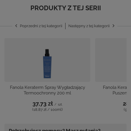
PRODUKTY Z TEJ SERII
Poprzedni z tej kategorii
Następny z tej kategorii
Fanola Keraterm Spray Wygładzający
Fanola Kerat
Termoochronny 200 ml
Puszeni
37,73 zł
28,
/
szt.
(18,87 zł / 100ml)
(9,3
Potrzebujesz pomocy? Masz pytania?