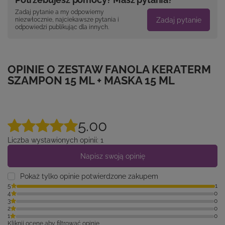
Zadaj pytanie a my odpowiemy
Zadaj pytanie
niezwłocznie, najciekawsze pytania i
odpowiedzi publikując dla innych.
OPINIE O ZESTAW FANOLA KERATERM
SZAMPON 15 ML + MASKA 15 ML
5.00
Liczba wystawionych opinii: 1
Napisz swoją opinię
Pokaż tylko opinie potwierdzone zakupem
5
1
4
0
3
0
2
0
1
0
Kliknij ocenę aby filtrować opinie