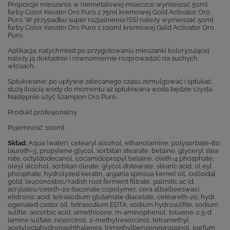
Proporcje mieszania: w niemetalowej miseczce wymieszać 50ml
farby Color Keratin Oro Puro z 75ml kremowej Gold Activator Oro
Puro. W przypadku super rozjaśnienia (SS) należy wymieszać 50ml
farby Color Keratin Oro Puro z 100ml kremowej Gold Activator Oro
Puro.
Aplikacja: natychmiast po przygotowaniu mieszanki koloryzującej
należy ją dokładnie i równomiernie rozprowadzić na suchych
włosach.
Spłukiwanie: po upływie zalecanego czasu zemulgować i spłukać
dużą ilością wody do momentu aż spłukiwana woda będzie czysta.
Następnie użyć Szampon Oro Puro.
Produkt profesjonalny.
Pojemność: 100ml
Skład:
Aqua (water), cetearyl alcohol, ethanolamine, polysorbate-80,
laureth-3, propylene glycol, sorbitan stearate, betaine, glyceryl stea
rate, octyldodecanol, cocamidopropyl betaine, oleth-4 phosphate,
oleyl alcohol, sorbitan oleate, glycol distearate, stearic acid, ol eyl
phosphate, hydrolyzed keratin, argania spinosa kernel oil, colloidal
gold, leuconostoc/radish root ferment filtrate, palmitic ac id,
acrylates/ceteth-20 itaconate copolymer, cera alba(beeswax),
etidronic acid, tetrasodium glutamate diacetate, ceteareth-20, hydr
ogenated castor oil, tetrasodium EDTA, sodium hydrosulfite, sodium
sulfite, ascorbic acid, simethicone, m-aminophenol, toluene-2,5-d
iamine sulfate, resorcinol, 2-methylresorcinol, tetramethyl
acetyloctahydronaphthalenes, trimethylbenzenepropanol, parfum