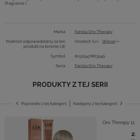
(fragrance ).
Marka
Fanola Oro Therapy
Podmiot odpowiedzialny za ten
Onetech S.r.l.
Więcej
produkt na terenie UE
Symbol
8032947863549
Seria
Fanola Oro Therapy
PRODUKTY Z TEJ SERII
Poprzedni z tej kategorii
Następny z tej kategorii
Oro Therapy 11.7
22,