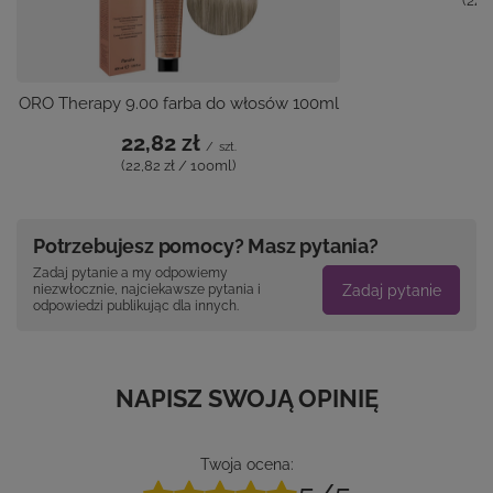
(22,
ORO Therapy 9.00 farba do włosów 100ml
22,82 zł
/
szt.
(22,82 zł / 100ml)
Potrzebujesz pomocy? Masz pytania?
Zadaj pytanie a my odpowiemy
Zadaj pytanie
niezwłocznie, najciekawsze pytania i
odpowiedzi publikując dla innych.
NAPISZ SWOJĄ OPINIĘ
Twoja ocena: