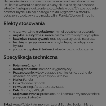
Nanieś niewielką ilość szamponu na mokre włosy i skórę głowy.
Delikatnie wmasuj do uzyskania piany, skupiając się na nasadzie
włosów. Następnie dokładnie spłucz letnią wodą. W razie potrzeby
powtórz mycie. Dla najlepszego efektu wygładzenia stosuj w
połączeniu z odżywką lub maską z linii Fanola Wonder Smooth.
Efekty stosowania
włosy wyraźnie
wygładzone
i mniej podatne na puszenie,
miękkie, elastyczne i lśniące
pasma o zdrowszym wyglądzie,
łatwiejsze rozczesywanie
oraz szybsza stylizacja na prosto,
bardziej zdyscyplinowane
kosmyki, lepiej układająca się
fryzura,
poczucie
czystości i lekkości
włosów bez ich obciążenia.
Specyfikacja techniczna
Pojemność:
350 ml
Rodzaj produktu:
szampon wygładzający
Przeznaczenie:
włosy puszące się, niesforne, trudne do
ułożenia; do wszystkich typów włosów
Marka:
Fanola
Linia:
Wonder Smooth
Formuła:
wegańska, bez SLS/SLES
EAN:
8008277766348
Kraj zastosowania:
profesjonalne i domowe wykorzystanie w
pielęgnacji włosów
Skład:
Aqua (Water), Ammonium Lauryl Sulfate, Sodium Myreth