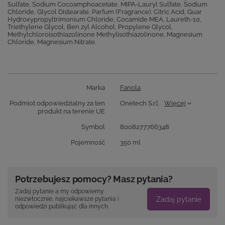
Sulfate, Sodium Cocoamphoacetate, MIPA-Lauryl Sulfate, Sodium
Chloride, Glycol Distearate, Parfum (Fragrance), Citric Acid, Guar
Hydroxypropyltrimonium Chloride, Cocamide MEA, Laureth-10,
Triethylene Glycol, Ben zyl Alcohol, Propylene Glycol,
Methylchloroisothiazolinone Methylisothiazolinone, Magnesium
Chloride, Magnesium Nitrate.
Marka
Fanola
Podmiot odpowiedzialny za ten
Onetech S.r.l.
Więcej
produkt na terenie UE
Symbol
8008277766348
Pojemność
350 ml
Potrzebujesz pomocy? Masz pytania?
Zadaj pytanie a my odpowiemy
Zadaj pytanie
niezwłocznie, najciekawsze pytania i
odpowiedzi publikując dla innych.