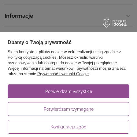
Informacje
Dbamy o Twoją prywatność
58 762 91 40
Poniedziałek - Piątek / 8:00 - 15:30
Sklep korzysta z plików cookie w celu realizacji usług zgodnie z
sklep@noyellow.pl
Polityką dotyczącą cookies
. Możesz określić warunki
przechowywania lub dostępu do cookie w Twojej przeglądarce.
noyellow.pl
,
Wodnika 50
,
80-299
Gdańsk
Więcej informacji na temat warunków i prywatności można znaleźć
także na stronie
Prywatność i warunki Google
.
W sklepie prezentujemy ceny brutto (z VAT).
Potwierdzam wszystkie
Stawki VAT dla konsumentów z kraju:
Polska
.
Potwierdzam wymagane
Konfiguracja zgód