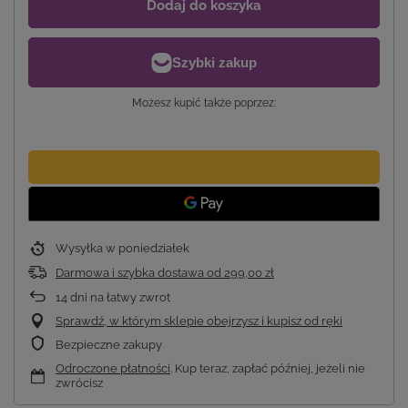
Dodaj do koszyka
Możesz kupić także poprzez:
Wysyłka
w poniedziałek
Darmowa i szybka dostawa
od
299,00 zł
14
dni na łatwy zwrot
Sprawdź, w którym sklepie obejrzysz i kupisz od ręki
Bezpieczne zakupy
Odroczone płatności
. Kup teraz, zapłać później, jeżeli nie
zwrócisz