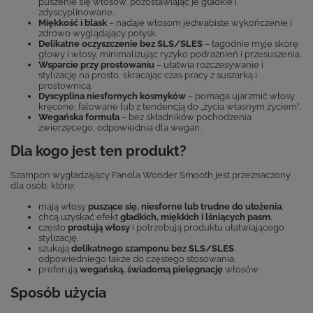
puszenie się włosów, pozostawiając je gładkie i
zdyscyplinowane.
Miękkość i blask
– nadaje włosom jedwabiste wykończenie i
zdrowo wyglądający połysk.
Delikatne oczyszczenie bez SLS/SLES
– łagodnie myje skórę
głowy i włosy, minimalizując ryzyko podrażnień i przesuszenia.
Wsparcie przy prostowaniu
– ułatwia rozczesywanie i
stylizację na prosto, skracając czas pracy z suszarką i
prostownicą.
Dyscyplina niesfornych kosmyków
– pomaga ujarzmić włosy
kręcone, falowane lub z tendencją do „życia własnym życiem”.
Wegańska formuła
– bez składników pochodzenia
zwierzęcego, odpowiednia dla wegan.
Dla kogo jest ten produkt?
Szampon wygładzający Fanola Wonder Smooth jest przeznaczony
dla osób, które:
mają włosy
puszące się, niesforne lub trudne do ułożenia
,
chcą uzyskać efekt
gładkich, miękkich i lśniących pasm
,
często
prostują włosy
i potrzebują produktu ułatwiającego
stylizację,
szukają
delikatnego szamponu bez SLS/SLES
,
odpowiedniego także do częstego stosowania,
preferują
wegańską, świadomą pielęgnację
włosów.
Sposób użycia