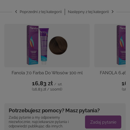
Poprzedni z tej kategorii
Następny z tej kategorii
Fanola 7.0 Farba Do Włosów 100 ml
FANOLA 6.46 f
16,83 zł
16,
/
szt.
(16,83 zł / 100ml)
(16,
Potrzebujesz pomocy? Masz pytania?
Zadaj pytanie a my odpowiemy
Zadaj pytanie
niezwłocznie, najciekawsze pytania i
odpowiedzi publikując dla innych.