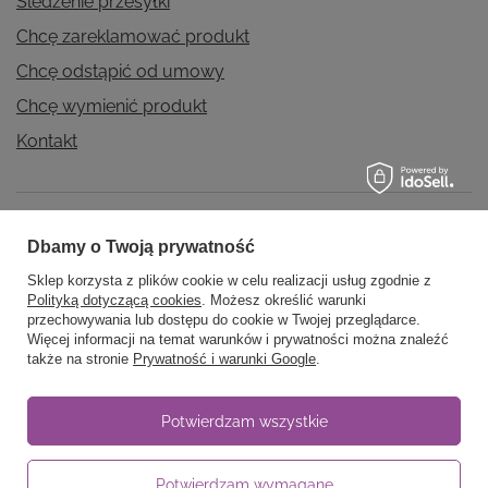
Śledzenie przesyłki
Chcę zareklamować produkt
Chcę odstąpić od umowy
Chcę wymienić produkt
Kontakt
Konto
Dbamy o Twoją prywatność
Sklep korzysta z plików cookie w celu realizacji usług zgodnie z
Polityką dotyczącą cookies
. Możesz określić warunki
Regulaminy
przechowywania lub dostępu do cookie w Twojej przeglądarce.
Więcej informacji na temat warunków i prywatności można znaleźć
także na stronie
Prywatność i warunki Google
.
Informacje
Potwierdzam wszystkie
Potwierdzam wymagane