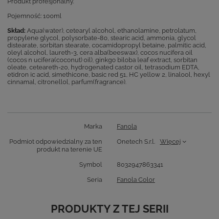
Produkt profesjonalny.
Pojemność: 100ml
Skład:
Aqua(water), cetearyl alcohol, ethanolamine, petrolatum,
propylene glycol, polysorbate-80, stearic acid, ammonia, glycol
distearate, sorbitan stearate, cocamidopropyl betaine, palmitic acid,
oleyl alcohol, laureth-3, cera alba(beeswax), cocos nucifera oil
(cocos n ucifera(coconut) oil), ginkgo biloba leaf extract, sorbitan
oleate, ceteareth-20, hydrogenated castor oil, tetrasodium EDTA,
etidron ic acid, simethicone, basic red 51, HC yellow 2, linalool, hexyl
cinnamal, citronellol, parfum(fragrance).
Marka
Fanola
Podmiot odpowiedzialny za ten
Onetech S.r.l.
Więcej
produkt na terenie UE
Symbol
8032947863341
Seria
Fanola Color
PRODUKTY Z TEJ SERII