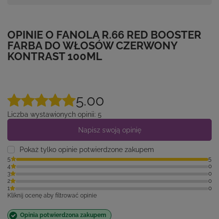
OPINIE O FANOLA R.66 RED BOOSTER
FARBA DO WŁOSÓW CZERWONY
KONTRAST 100ML
5.00
Liczba wystawionych opinii: 5
Napisz swoją opinię
Pokaż tylko opinie potwierdzone zakupem
5
5
4
0
3
0
2
0
1
0
Kliknij ocenę aby filtrować opinie
Opinia potwierdzona zakupem