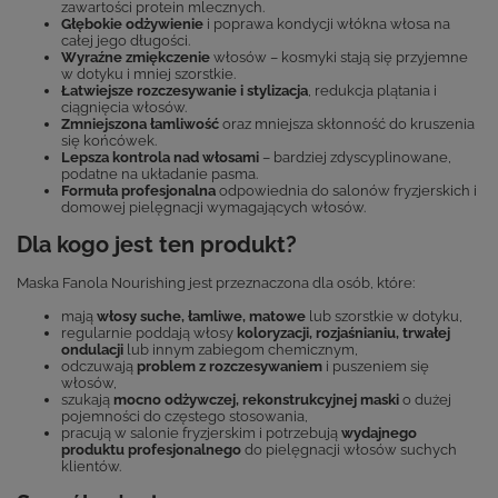
zawartości protein mlecznych.
Głębokie odżywienie
i poprawa kondycji włókna włosa na
całej jego długości.
Wyraźne zmiękczenie
włosów – kosmyki stają się przyjemne
w dotyku i mniej szorstkie.
Łatwiejsze rozczesywanie i stylizacja
, redukcja plątania i
ciągnięcia włosów.
Zmniejszona łamliwość
oraz mniejsza skłonność do kruszenia
się końcówek.
Lepsza kontrola nad włosami
– bardziej zdyscyplinowane,
podatne na układanie pasma.
Formuła profesjonalna
odpowiednia do salonów fryzjerskich i
domowej pielęgnacji wymagających włosów.
Dla kogo jest ten produkt?
Maska Fanola Nourishing jest przeznaczona dla osób, które:
mają
włosy suche, łamliwe, matowe
lub szorstkie w dotyku,
regularnie poddają włosy
koloryzacji, rozjaśnianiu, trwałej
ondulacji
lub innym zabiegom chemicznym,
odczuwają
problem z rozczesywaniem
i puszeniem się
włosów,
szukają
mocno odżywczej, rekonstrukcyjnej maski
o dużej
pojemności do częstego stosowania,
pracują w salonie fryzjerskim i potrzebują
wydajnego
produktu profesjonalnego
do pielęgnacji włosów suchych
klientów.