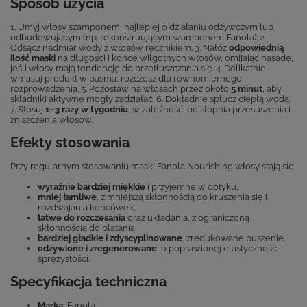
Sposób użycia
1. Umyj włosy szamponem, najlepiej o działaniu odżywczym lub
odbudowującym (np. rekonstruującym szamponem Fanola). 2.
Odsącz nadmiar wody z włosów ręcznikiem. 3. Nałóż
odpowiednią
ilość maski
na długości i końce wilgotnych włosów, omijając nasadę,
jeśli włosy mają tendencję do przetłuszczania się. 4. Delikatnie
wmasuj produkt w pasma, rozczesz dla równomiernego
rozprowadzenia. 5. Pozostaw na włosach przez około
5 minut
, aby
składniki aktywne mogły zadziałać. 6. Dokładnie spłucz ciepłą wodą.
7. Stosuj
1–3 razy w tygodniu
, w zależności od stopnia przesuszenia i
zniszczenia włosów.
Efekty stosowania
Przy regularnym stosowaniu maski Fanola Nourishing włosy stają się:
wyraźnie bardziej miękkie
i przyjemne w dotyku,
mniej łamliwe
, z mniejszą skłonnością do kruszenia się i
rozdwajania końcówek,
łatwe do rozczesania
oraz układania, z ograniczoną
skłonnością do plątania,
bardziej gładkie i zdyscyplinowane
, zredukowane puszenie,
odżywione i zregenerowane
, o poprawionej elastyczności i
sprężystości.
Specyfikacja techniczna
Marka:
Fanola