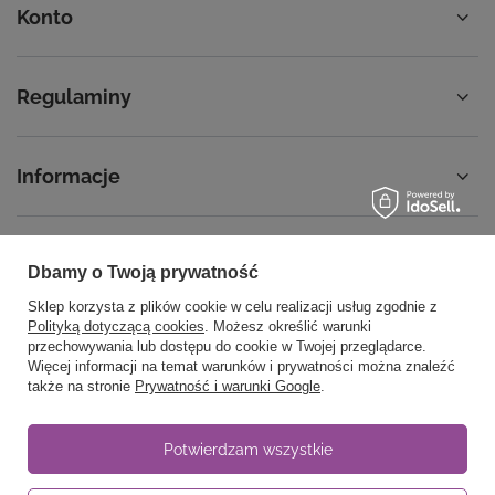
Konto
Regulaminy
Informacje
Dbamy o Twoją prywatność
58 762 91 40
Poniedziałek - Piątek / 8:00 - 15:30
Sklep korzysta z plików cookie w celu realizacji usług zgodnie z
sklep@noyellow.pl
Polityką dotyczącą cookies
. Możesz określić warunki
przechowywania lub dostępu do cookie w Twojej przeglądarce.
noyellow.pl
,
Wodnika 50
,
80-299
Gdańsk
Więcej informacji na temat warunków i prywatności można znaleźć
także na stronie
Prywatność i warunki Google
.
W sklepie prezentujemy ceny brutto (z VAT).
Potwierdzam wszystkie
Stawki VAT dla konsumentów z kraju:
Polska
.