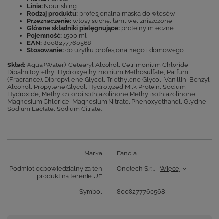
Linia:
Nourishing
Rodzaj produktu:
profesjonalna maska do włosów
Przeznaczenie:
włosy suche, łamliwe, zniszczone
Główne składniki pielęgnujące:
proteiny mleczne
Pojemność:
1500 ml
EAN:
8008277760568
Stosowanie:
do użytku profesjonalnego i domowego
Skład:
Aqua (Water), Cetearyl Alcohol, Cetrimonium Chloride,
Dipalmitoylethyl Hydroxyethylmonium Methosulfate, Parfum
(Fragrance), Dipropyl ene Glycol, Triethylene Glycol, Vanillin, Benzyl
Alcohol, Propylene Glycol, Hydrolyzed Milk Protein, Sodium
Hydroxide, Methylchloroi sothiazolinone Methylisothiazolinone,
Magnesium Chloride, Magnesium Nitrate, Phenoxyethanol, Glycine,
Sodium Lactate, Sodium Citrate.
Marka
Fanola
Podmiot odpowiedzialny za ten
Onetech S.r.l.
Więcej
produkt na terenie UE
Symbol
8008277760568