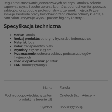
Regularne stosowanie jednorazowych peleryn Fanola w salonie
zapewnia czyste i suche ubrania klientów, podnosi komfort podczas
zabiegów oraz buduje profesjonalny wizerunek miejsca. Fryzjer
zyskuje swobodę pracy bez obaw o zabrudzenie odzieży klienta, a
sam salon utrzymuje wysoki poziom higieny i estetyki.
Specyfikacja techniczna
Marka:
Fanola
Rodzaj produktu:
peleryny fryzjerskie jednorazowe
Materiał:
folia
Kolor:
transparentny biały
Wymiary:
117 cm x 43 cm
Przeznaczenie:
ochrona odzieży podczas zabiegów
fryzjerskich
Ilość w opakowaniu:
30 sztuk
EAN:
8008277760858
Marka
Fanola
Podmiot odpowiedzialny za ten
Onetech S.r.l.
Więcej
produkt na terenie UE
Symbol
8008277760858