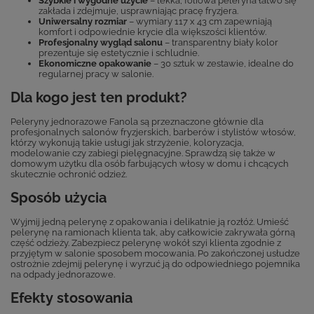
Szybkie i wygodne użycie
– lekka, foliowa peleryna łatwo się
zakłada i zdejmuje, usprawniając pracę fryzjera.
Uniwersalny rozmiar
– wymiary 117 x 43 cm zapewniają
komfort i odpowiednie krycie dla większości klientów.
Profesjonalny wygląd salonu
– transparentny biały kolor
prezentuje się estetycznie i schludnie.
Ekonomiczne opakowanie
– 30 sztuk w zestawie, idealne do
regularnej pracy w salonie.
Dla kogo jest ten produkt?
Peleryny jednorazowe Fanola są przeznaczone głównie dla
profesjonalnych salonów fryzjerskich, barberów i stylistów włosów,
którzy wykonują takie usługi jak strzyżenie, koloryzacja,
modelowanie czy zabiegi pielęgnacyjne. Sprawdzą się także w
domowym użytku dla osób farbujących włosy w domu i chcących
skutecznie ochronić odzież.
Sposób użycia
Wyjmij jedną pelerynę z opakowania i delikatnie ją rozłóż. Umieść
pelerynę na ramionach klienta tak, aby całkowicie zakrywała górną
część odzieży. Zabezpiecz pelerynę wokół szyi klienta zgodnie z
przyjętym w salonie sposobem mocowania. Po zakończonej usłudze
ostrożnie zdejmij pelerynę i wyrzuć ją do odpowiedniego pojemnika
na odpady jednorazowe.
Efekty stosowania