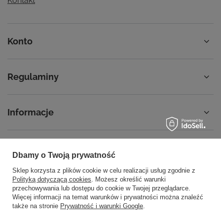
Kontakt
Konto
Regulaminy
Informacje
Dbamy o Twoją prywatność
58 762 91 40
Poniedziałek - Piątek / 8:00 - 15:30
Sklep korzysta z plików cookie w celu realizacji usług zgodnie z
sklep@noyellow.pl
Polityką dotyczącą cookies
. Możesz określić warunki
przechowywania lub dostępu do cookie w Twojej przeglądarce.
noyellow.pl
,
Wodnika 50
,
80-299
Gdańsk
Więcej informacji na temat warunków i prywatności można znaleźć
także na stronie
Prywatność i warunki Google
.