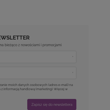
EWSLETTER
ź na bieżąco z nowościami i promocjami
anie moich danych osobowych (adres e-mail) na
 z informacją handlową (marketing). Więcej w
Zapisz się do newslettera