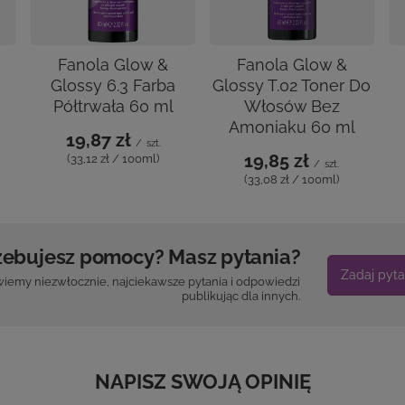
Fanola Glow &
Fanola Glow &
Glossy 6.3 Farba
Glossy T.02 Toner Do
Półtrwała 60 ml
Włosów Bez
Amoniaku 60 ml
19,87 zł
/
szt.
19,85 zł
(33,12 zł / 100ml)
/
szt.
(33,08 zł / 100ml)
zebujesz pomocy? Masz pytania?
Zadaj pyta
iemy niezwłocznie, najciekawsze pytania i odpowiedzi
publikując dla innych.
NAPISZ SWOJĄ OPINIĘ