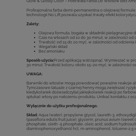
Glow & Glossy Color – Półtrwała Farba Do Włosów Bez Am
Profesjonalna farba demi-permanentna o olejowej formule,
technologii No Lift pozwala uzyskać trwały efekt kolorysty
Zalety:
Olejowa formuła, bogata w składniki pielęgnacyjne 
Czas na włosach od 10 do 30 minut, w zależności od
Trwałość: od 15 do 20 myć, w zależności od odcienia
Wegański skład
Bez amoniaku
Sposób użycia:
Przed aplikacją wstrząsnąć. Wymieszać w prop
30 minut. Trwałość koloru: około 15–20 myć, w zależności o
UWAGA:
Barwniki do włosów mogą powodować poważne reakcje alergic
Tymczasowe tatuaże z czarnej henny mogą zwiększać ryzyko 
kiedykolwiek doświadczyłaś jakiejkolwiek reakcji po farbo
spłukać włosy po nałożeniu produktu. Unikać kontaktu z ocz
Wyłącznie do użytku profesjonalnego.
Skład:
Aqua (water), propylene glycol, laureth-3, ethoxydigly
(passiflora edulis fruit juice), glycerin, prunus avium (sweet
phosphate, oleth -5 phosphate, oleic acid, sodium hydrosulf
diaminophenoxyethanol hcl, m-aminophenol, toluene-2,5-dia