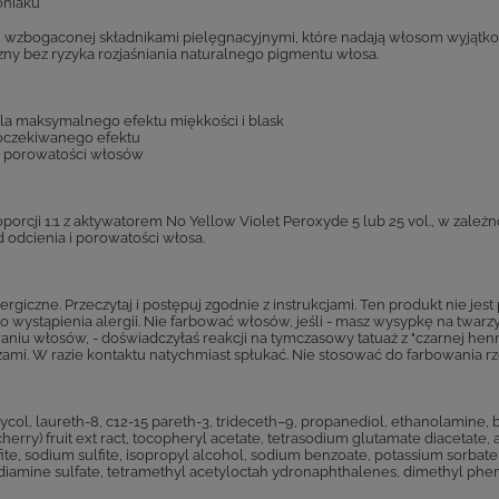
oniaku
 wzbogaconej składnikami pielęgnacyjnymi, które nadają włosom wyjątkow
czny bez ryzyka rozjaśniania naturalnego pigmentu włosa.
dla maksymalnego efektu miękkości i blask
 oczekiwanego efektu
 i porowatości włosów
orcji 1:1 z aktywatorem No Yellow Violet Peroxyde 5 lub 25 vol., w zależn
d odcienia i porowatości włosa.
zne. Przeczytaj i postępuj zgodnie z instrukcjami. Ten produkt nie jest 
wystąpienia alergii. Nie farbować włosów, jeśli - masz wysypkę na twarzy
waniu włosów, - doświadczyłaś reakcji na tymczasowy tatuaż z "czarnej he
ami. W razie kontaktu natychmiast spłukać. Nie stosować do farbowania rz
col, laureth-8, c12-15 pareth-3, trideceth–9, propanediol, ethanolamine, b
 cherry) fruit ext ract, tocopheryl acetate, tetrasodium glutamate diacetate,
ite, sodium sulfite, isopropyl alcohol, sodium benzoate, potassium sorbate
mine sulfate, tetramethyl acetyloctah ydronaphthalenes, dimethyl phene