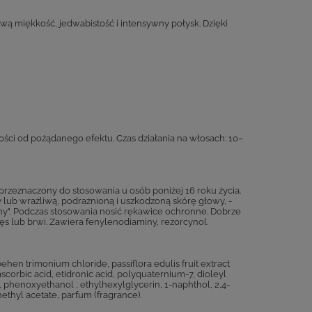
ą miękkość, jedwabistość i intensywny połysk. Dzięki
ości od pożądanego efektu. Czas działania na włosach: 10–
przeznaczony do stosowania u osób poniżej 16 roku życia.
 lub wrażliwą, podrażnioną i uszkodzoną skórę głowy, -
nny". Podczas stosowania nosić rękawice ochronne. Dobrze
ęs lub brwi. Zawiera fenylenodiaminy, rezorcynol.
ehen trimonium chloride, passiflora edulis fruit extract
 ascorbic acid, etidronic acid, polyquaternium-7, dioleyl
, phenoxyethanol , ethylhexylglycerin, 1-naphthol, 2,4-
thyl acetate, parfum (fragrance).