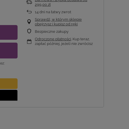
299,00 zł
14
dni na łatwy zwrot
Sprawdź, w którym sklepie
obejrzysz i kupisz od ręki
Bezpieczne zakupy
Odroczone płatności
. Kup teraz,
zapłać później, jeżeli nie zwrócisz
ez: