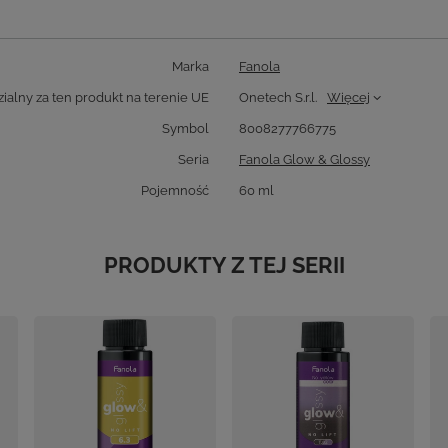
Marka
Fanola
alny za ten produkt na terenie UE
Onetech S.r.l.
Więcej
Symbol
8008277766775
Seria
Fanola Glow & Glossy
Pojemność
60 ml
PRODUKTY Z TEJ SERII