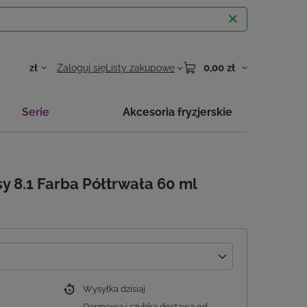
0,00 zł
zł
Zaloguj się
Listy zakupowe
Serie
Akcesoria fryzjerskie
y 8.1 Farba Półtrwała 60 ml
Wysyłka
dzisiaj
Darmowa i szybka dostawa
od