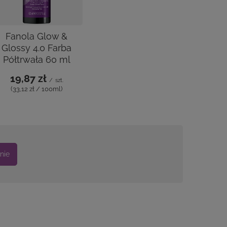
Fanola Glow &
Glossy 4.0 Farba
Półtrwała 60 ml
19,87 zł
/
szt.
(33,12 zł / 100ml)
nie