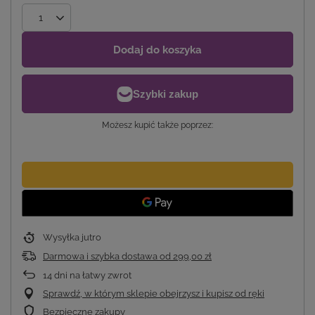
Dodaj do koszyka
Możesz kupić także poprzez:
Wysyłka
jutro
Darmowa i szybka dostawa
od
299,00 zł
14
dni na łatwy zwrot
Sprawdź, w którym sklepie obejrzysz i kupisz od ręki
Bezpieczne zakupy