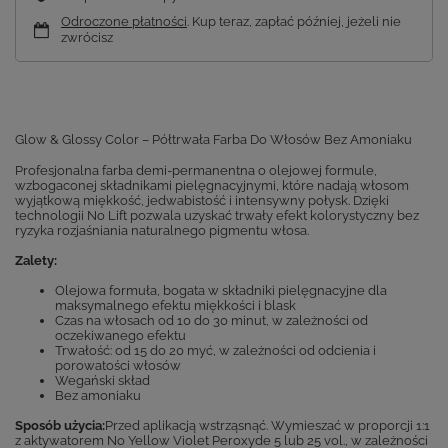
Odroczone płatności
. Kup teraz, zapłać później, jeżeli nie
zwrócisz
Glow & Glossy Color – Półtrwała Farba Do Włosów Bez Amoniaku
Profesjonalna farba demi-permanentna o olejowej formule,
wzbogaconej składnikami pielęgnacyjnymi, które nadają włosom
wyjątkową miękkość, jedwabistość i intensywny połysk. Dzięki
technologii No Lift pozwala uzyskać trwały efekt kolorystyczny bez
ryzyka rozjaśniania naturalnego pigmentu włosa.
Zalety:
Olejowa formuła, bogata w składniki pielęgnacyjne dla
maksymalnego efektu miękkości i blask
Czas na włosach od 10 do 30 minut, w zależności od
oczekiwanego efektu
Trwałość: od 15 do 20 myć, w zależności od odcienia i
porowatości włosów
Wegański skład
Bez amoniaku
Sposób użycia:
Przed aplikacją wstrząsnąć. Wymieszać w proporcji 1:1
z aktywatorem No Yellow Violet Peroxyde 5 lub 25 vol., w zależności