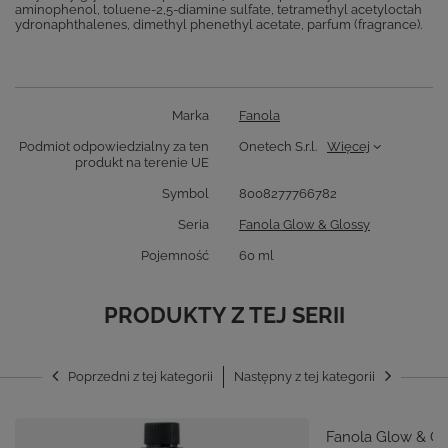
aminophenol, toluene-2,5-diamine sulfate, tetramethyl acetyloctah
ydronaphthalenes, dimethyl phenethyl acetate, parfum (fragrance).
Marka
Fanola
Podmiot odpowiedzialny za ten
Onetech S.r.l.
Więcej
produkt na terenie UE
Symbol
8008277766782
Seria
Fanola Glow & Glossy
Pojemność
60 ml
PRODUKTY Z TEJ SERII
Poprzedni z tej kategorii
Następny z tej kategorii
Fanola Glow & Glo