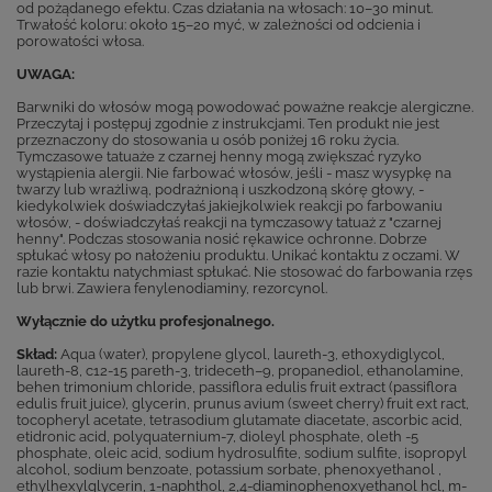
od pożądanego efektu. Czas działania na włosach: 10–30 minut.
Trwałość koloru: około 15–20 myć, w zależności od odcienia i
porowatości włosa.
UWAGA:
Barwniki do włosów mogą powodować poważne reakcje alergiczne.
Przeczytaj i postępuj zgodnie z instrukcjami. Ten produkt nie jest
przeznaczony do stosowania u osób poniżej 16 roku życia.
Tymczasowe tatuaże z czarnej henny mogą zwiększać ryzyko
wystąpienia alergii. Nie farbować włosów, jeśli - masz wysypkę na
twarzy lub wrażliwą, podrażnioną i uszkodzoną skórę głowy, -
kiedykolwiek doświadczyłaś jakiejkolwiek reakcji po farbowaniu
włosów, - doświadczyłaś reakcji na tymczasowy tatuaż z "czarnej
henny". Podczas stosowania nosić rękawice ochronne. Dobrze
spłukać włosy po nałożeniu produktu. Unikać kontaktu z oczami. W
razie kontaktu natychmiast spłukać. Nie stosować do farbowania rzęs
lub brwi. Zawiera fenylenodiaminy, rezorcynol.
Wyłącznie do użytku profesjonalnego.
Skład:
Aqua (water), propylene glycol, laureth-3, ethoxydiglycol,
laureth-8, c12-15 pareth-3, trideceth–9, propanediol, ethanolamine,
behen trimonium chloride, passiflora edulis fruit extract (passiflora
edulis fruit juice), glycerin, prunus avium (sweet cherry) fruit ext ract,
tocopheryl acetate, tetrasodium glutamate diacetate, ascorbic acid,
etidronic acid, polyquaternium-7, dioleyl phosphate, oleth -5
phosphate, oleic acid, sodium hydrosulfite, sodium sulfite, isopropyl
alcohol, sodium benzoate, potassium sorbate, phenoxyethanol ,
ethylhexylglycerin, 1-naphthol, 2,4-diaminophenoxyethanol hcl, m-