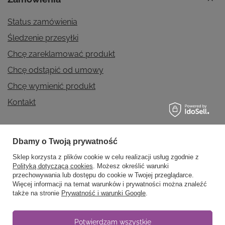
Status zamówienia
Śledzenie przesyłki
Chcę zareklamować produkt
Chcę odstąpić od umowy
Chcę wymienić produkt
Kontakt
Dbamy o Twoją prywatność
Konto
Sklep korzysta z plików cookie w celu realizacji usług zgodnie z
Polityką dotyczącą cookies
. Możesz określić warunki
przechowywania lub dostępu do cookie w Twojej przeglądarce.
Regulaminy
Więcej informacji na temat warunków i prywatności można znaleźć
także na stronie
Prywatność i warunki Google
.
Informacje
Potwierdzam wszystkie