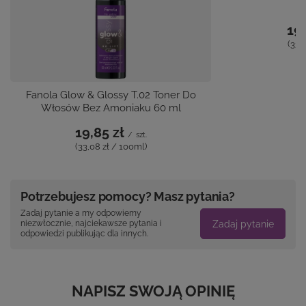
19,
(33,
Fanola Glow & Glossy T.02 Toner Do
Włosów Bez Amoniaku 60 ml
19,85 zł
/
szt.
(33,08 zł / 100ml)
Potrzebujesz pomocy? Masz pytania?
Zadaj pytanie a my odpowiemy
Zadaj pytanie
niezwłocznie, najciekawsze pytania i
odpowiedzi publikując dla innych.
NAPISZ SWOJĄ OPINIĘ