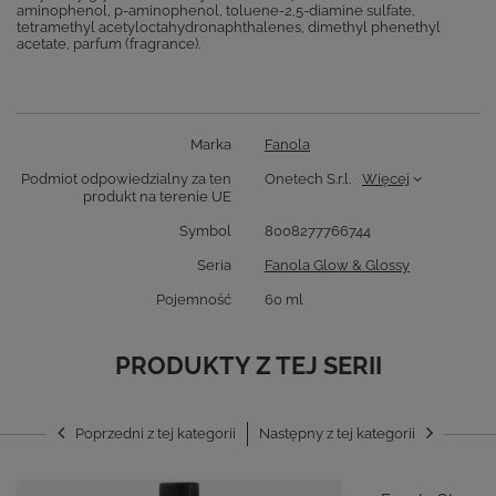
aminophenol, p-aminophenol, toluene-2,5-diamine sulfate,
tetramethyl acetyloctahydronaphthalenes, dimethyl phenethyl
acetate, parfum (fragrance).
Marka
Fanola
Podmiot odpowiedzialny za ten
Onetech S.r.l.
Więcej
produkt na terenie UE
Symbol
8008277766744
Seria
Fanola Glow & Glossy
Pojemność
60 ml
PRODUKTY Z TEJ SERII
Poprzedni z tej kategorii
Następny z tej kategorii