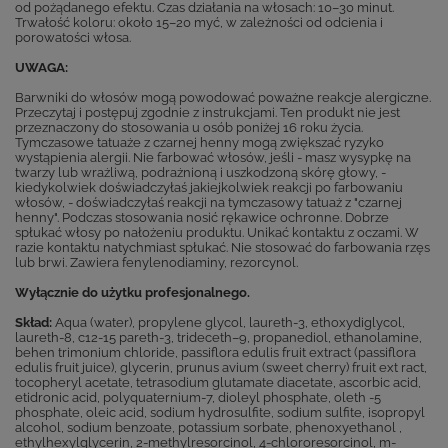
od pożądanego efektu. Czas działania na włosach: 10–30 minut.
Trwałość koloru: około 15–20 myć, w zależności od odcienia i
porowatości włosa.
UWAGA:
Barwniki do włosów mogą powodować poważne reakcje alergiczne.
Przeczytaj i postępuj zgodnie z instrukcjami. Ten produkt nie jest
przeznaczony do stosowania u osób poniżej 16 roku życia.
Tymczasowe tatuaże z czarnej henny mogą zwiększać ryzyko
wystąpienia alergii. Nie farbować włosów, jeśli - masz wysypkę na
twarzy lub wrażliwą, podrażnioną i uszkodzoną skórę głowy, -
kiedykolwiek doświadczyłaś jakiejkolwiek reakcji po farbowaniu
włosów, - doświadczyłaś reakcji na tymczasowy tatuaż z "czarnej
henny". Podczas stosowania nosić rękawice ochronne. Dobrze
spłukać włosy po nałożeniu produktu. Unikać kontaktu z oczami. W
razie kontaktu natychmiast spłukać. Nie stosować do farbowania rzęs
lub brwi. Zawiera fenylenodiaminy, rezorcynol.
Wyłącznie do użytku profesjonalnego.
Skład:
Aqua (water), propylene glycol, laureth-3, ethoxydiglycol,
laureth-8, c12-15 pareth-3, trideceth–9, propanediol, ethanolamine,
behen trimonium chloride, passiflora edulis fruit extract (passiflora
edulis fruit juice), glycerin, prunus avium (sweet cherry) fruit ext ract,
tocopheryl acetate, tetrasodium glutamate diacetate, ascorbic acid,
etidronic acid, polyquaternium-7, dioleyl phosphate, oleth -5
phosphate, oleic acid, sodium hydrosulfite, sodium sulfite, isopropyl
alcohol, sodium benzoate, potassium sorbate, phenoxyethanol ,
ethylhexylglycerin, 2-methylresorcinol, 4-chlororesorcinol, m-