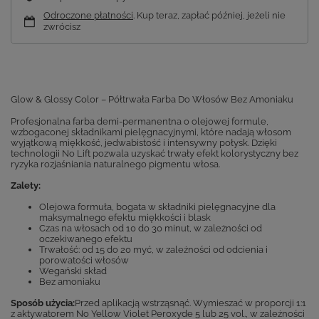
Odroczone płatności
. Kup teraz, zapłać później, jeżeli nie
zwrócisz
Glow & Glossy Color – Półtrwała Farba Do Włosów Bez Amoniaku
Profesjonalna farba demi-permanentna o olejowej formule,
wzbogaconej składnikami pielęgnacyjnymi, które nadają włosom
wyjątkową miękkość, jedwabistość i intensywny połysk. Dzięki
technologii No Lift pozwala uzyskać trwały efekt kolorystyczny bez
ryzyka rozjaśniania naturalnego pigmentu włosa.
Zalety:
Olejowa formuła, bogata w składniki pielęgnacyjne dla
maksymalnego efektu miękkości i blask
Czas na włosach od 10 do 30 minut, w zależności od
oczekiwanego efektu
Trwałość: od 15 do 20 myć, w zależności od odcienia i
porowatości włosów
Wegański skład
Bez amoniaku
Sposób użycia:
Przed aplikacją wstrząsnąć. Wymieszać w proporcji 1:1
z aktywatorem No Yellow Violet Peroxyde 5 lub 25 vol., w zależności