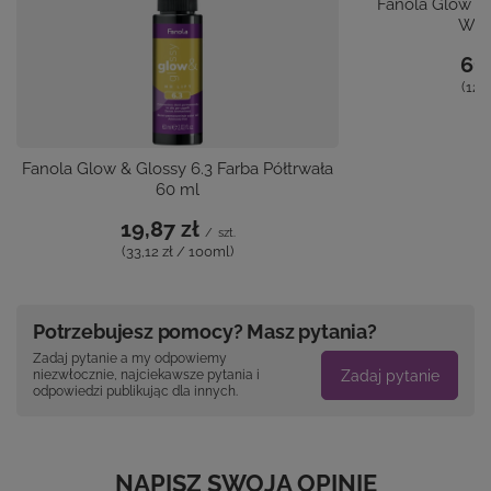
Fanola Glow & 
Wło
61,
(12,
Fanola Glow & Glossy 6.3 Farba Półtrwała
60 ml
19,87 zł
/
szt.
(33,12 zł / 100ml)
Potrzebujesz pomocy? Masz pytania?
Zadaj pytanie a my odpowiemy
Zadaj pytanie
niezwłocznie, najciekawsze pytania i
odpowiedzi publikując dla innych.
NAPISZ SWOJĄ OPINIĘ