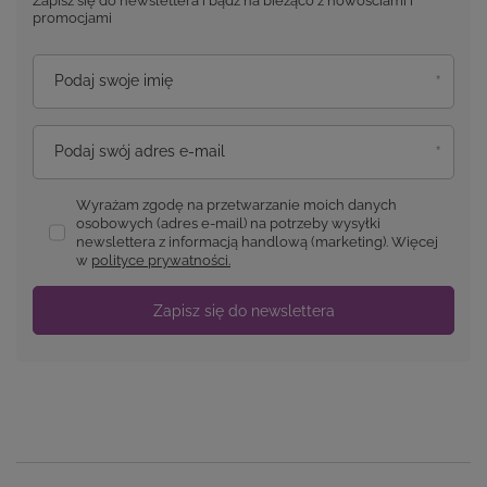
Zapisz się do newslettera i bądź na bieżąco z nowościami i
promocjami
Podaj swoje imię
Podaj swój adres e-mail
Wyrażam zgodę na przetwarzanie moich danych
osobowych (adres e-mail) na potrzeby wysyłki
newslettera z informacją handlową (marketing). Więcej
w
polityce prywatności.
Zapisz się do newslettera