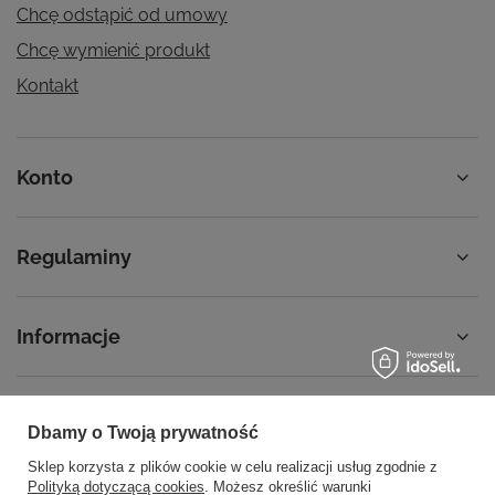
Chcę odstąpić od umowy
Chcę wymienić produkt
Kontakt
Konto
Regulaminy
Informacje
Dbamy o Twoją prywatność
58 762 91 40
Poniedziałek - Piątek / 8:00 - 15:30
Sklep korzysta z plików cookie w celu realizacji usług zgodnie z
sklep@noyellow.pl
Polityką dotyczącą cookies
. Możesz określić warunki