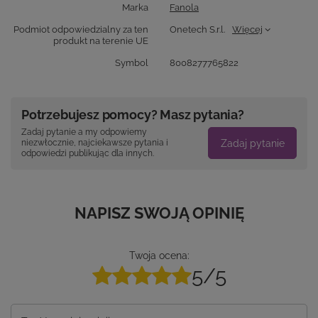
Marka
Fanola
Podmiot odpowiedzialny za ten
Onetech S.r.l.
Więcej
produkt na terenie UE
Symbol
8008277765822
Potrzebujesz pomocy? Masz pytania?
Zadaj pytanie a my odpowiemy
Zadaj pytanie
niezwłocznie, najciekawsze pytania i
odpowiedzi publikując dla innych.
NAPISZ SWOJĄ OPINIĘ
Twoja ocena:
5/5