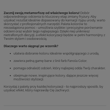
Zacznij swoją metamorfozę od właściwego koloru!
Dobór
odpowiedniego odcienia to kluczowy etap zmiany fryzury. Aby
uzyskać rezultat idealnie dopasowany do karnacji i typu urody, warto
skorzystać z profesjonalnych narzędzi. Paleta kolorów to
niezastąpiona pomoc - umożliwia szybkie i precyzyjne porównanie
odcieni oraz wybór tego najlepszego. Dzięki niej unikniesz
nietrafionych decyzji, a efekt koloryzacji będzie w pełni harmonijny z
Twoim stylem i osobowością.
Dlaczego warto sięgnąć po wzornik?
ułatwia dobranie koloru idealnie współgrającego z urodą,
zawiera pełną gamę barw z linii farb Fanola Color,
pomaga odnaleźć odcień, który najlepiej odda Twój charakter,
obejmuje nowe, inspirujące kolory, dające jeszcze więcej
możliwości stylizacji.
Korzystaj z palety przy każdej koloryzacji - to najprostszy sposób, by
uzyskać efekt, który naprawdę Cię zachwyci.