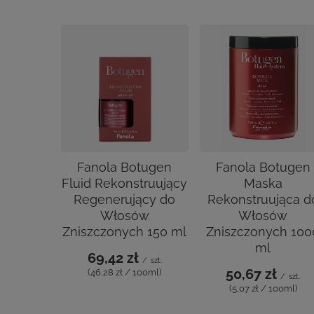
Fanola Botugen
Fanola Botugen
Fluid Rekonstruujący
Maska
Regenerujący do
Rekonstruująca d
Włosów
Włosów
Zniszczonych 150 ml
Zniszczonych 100
ml
69,42 zł
/
szt.
50,67 zł
(46,28 zł / 100ml)
/
szt.
(5,07 zł / 100ml)