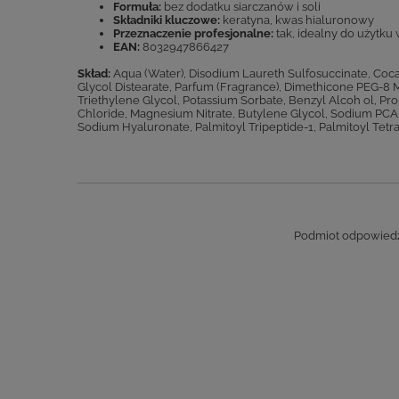
Formuła:
bez dodatku siarczanów i soli
Składniki kluczowe:
keratyna, kwas hialuronowy
Przeznaczenie profesjonalne:
tak, idealny do użytku
EAN:
8032947866427
Skład:
Aqua (Water), Disodium Laureth Sulfosuccinate, Co
Glycol Distearate, Parfum (Fragrance), Dimethicone PEG-8
Triethylene Glycol, Potassium Sorbate, Benzyl Alcoh ol, Pr
Chloride, Magnesium Nitrate, Butylene Glycol, Sodium PCA,
Sodium Hyaluronate, Palmitoyl Tripeptide-1, Palmitoyl Tetra
Podmiot odpowiedzi