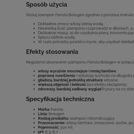
Sposób użycia
Stosuj szampon Fanola Botugen zgodnie z poniższą instrukc
Dokładnie zmocz włosy letnią wodą.
Niewielką ilość szamponu rozprowadź w dłoniach, a 
Delikatnie masuj, aż do uzyskania piany, koncentrując
Spłucz obficie wodą.
W razie potrzeby powtórz mycie, aby uzyskać dokładn
Efekty stosowania
Regularne stosowanie szamponu Fanola Botugen w połączeni
włosy wyraźnie mocniejsze i mniej łamliwe
,
poprawę nawilżenia
i redukcję suchości na długości 
gładszą, bardziej jednolitą strukturę
włosów,
większą objętość i lekkość
bez efektu obciążenia,
zdrowszy, bardziej zadbany wygląd
fryzury na co dzie
Specyfikacja techniczna
Marka:
Fanola
Linia:
Botugen
Rodzaj produktu:
szampon rekonstruujący
Przeznaczenie:
włosy łamliwe, zniszczone, suche, p
Pojemność:
300 ml
pH:
6,3–6,7