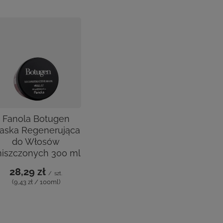
Fanola Botugen
aska Regenerująca
do Włosów
niszczonych 300 ml
28,29 zł
/
szt.
(9,43 zł / 100ml)