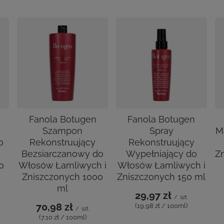
Fanola Botugen
Fanola Botugen
Szampon
Spray
M
o
Rekonstruujący
Rekonstruujący
Bezsiarczanowy do
Wypełniający do
Z
0
Włosów Łamliwych i
Włosów Łamliwych i
Zniszczonych 1000
Zniszczonych 150 ml
ml
29,97 zł
/
szt.
70,98 zł
(19,98 zł / 100ml)
/
szt.
(7,10 zł / 100ml)