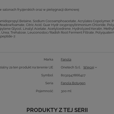
 w salonach fryzjerskich oraz w pielęgnacji domowej
camidopropyl Betaine, Sodium Cocoamphoacetate, Acrylates Copolymer, P
 Meadowfoamate, Citric Acid, Guar Hydr oxypropyltrimonium Chloride, Po
opylene Glycol, Linalyl Acetate, Acetylcedrene, Hydrolyzed Keratin, Meth
 Urea, Trehalose, Leuconostoc/Radish Root Ferment Filtrate, Polyquatern
peptide-7.
Marka
Fanola
alny za ten produkt na terenie UE
Onetech S.r.l.
Więcej
Symbol
8032947866427
Seria
Fanola Botugen
Pojemność
300 ml
PRODUKTY Z TEJ SERII