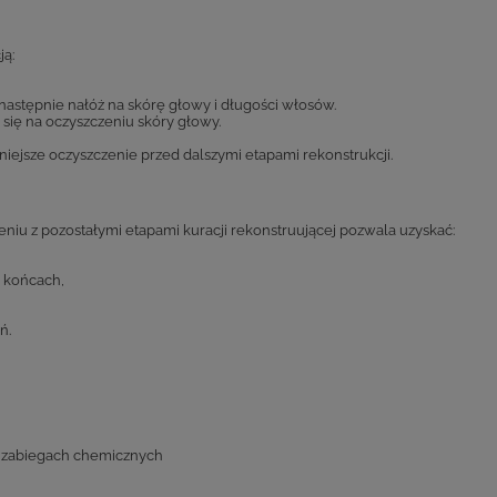
ją:
następnie nałóż na skórę głowy i długości włosów.
 się na oczyszczeniu skóry głowy.
iejsze oczyszczenie przed dalszymi etapami rekonstrukcji.
u z pozostałymi etapami kuracji rekonstruującej pozwala uzyskać:
i końcach,
ń.
o zabiegach chemicznych