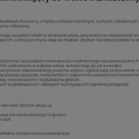
 kosmetyk stworzony z myślą o włosach łamliwych, suchych i osłabionych 
sywnej odbudowy.
maga uzupełnić ubytki w strukturze włosa, przywraca mu elastyczność or
ąża ich, a włosy po myciu stają się miękkie, gładsze i bardziej podatne na st
yszczenia i pozostałości mineralne bez nadmiernego naruszania bariery h
nić uszkodzenia w łodydze włosa, wzmacniając go od wewnątrz.
trzymanie odpowiedniego poziomu wilgoci, ograniczając przesuszenie i s
się bardziej sprężyste, mniej łamliwe i odporne na uszkodzenia mechanicz
dy, nieprzeciążone i wyglądają na gęstsze.
ach wygładzających i zabiegach wymagających łagodnej pielęgnacji.
la osób, których włosy są:
cją lub częstą stylizacją na gorąco,
ońcach,
delikatna, bezsiarczanowa pielęgnacja.