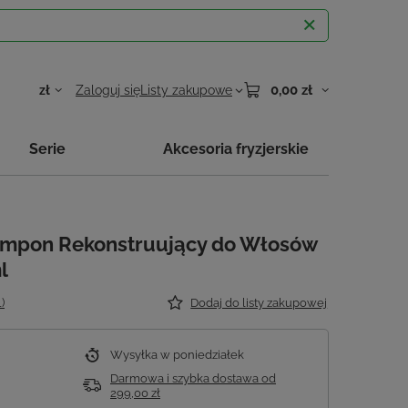
0,00 zł
zł
Zaloguj się
Listy zakupowe
Serie
Akcesoria fryzjerskie
ampon Rekonstruujący do Włosów
l
)
Dodaj do listy zakupowej
Wysyłka
w poniedziałek
Darmowa i szybka dostawa
od
299,00 zł