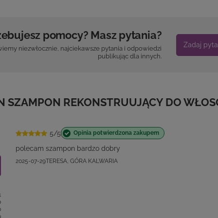
zebujesz pomocy? Masz pytania?
Zadaj pyta
iemy niezwłocznie, najciekawsze pytania i odpowiedzi
publikując dla innych.
EN SZAMPON REKONSTRUUJĄCY DO WŁOS
5/5
Opinia potwierdzona zakupem
polecam szampon bardzo dobry
2025-07-29
TERESA, GÓRA KALWARIA
1
0
0
0