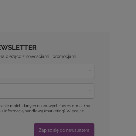
EWSLETTER
ź na bieżąco z nowościami i promocjami
anie moich danych osobowych (adres e-mail) na
 z informacją handlową (marketing). Więcej w
Zapisz się do newslettera