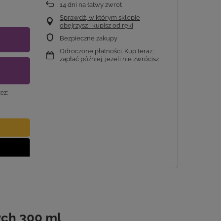
14
dni na łatwy zwrot
Sprawdź, w którym sklepie
obejrzysz i kupisz od ręki
Bezpieczne zakupy
Odroczone płatności
. Kup teraz,
zapłać później, jeżeli nie zwrócisz
ez:
ch 300 ml