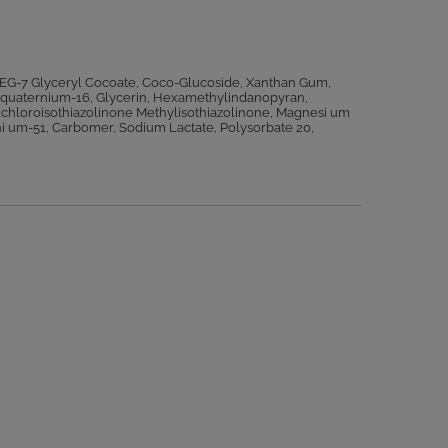
EG-7 Glyceryl Cocoate, Coco-Glucoside, Xanthan Gum,
lyquaternium-16, Glycerin, Hexamethylindanopyran,
ylchloroisothiazolinone Methylisothiazolinone, Magnesi um
i um-51, Carbomer, Sodium Lactate, Polysorbate 20,