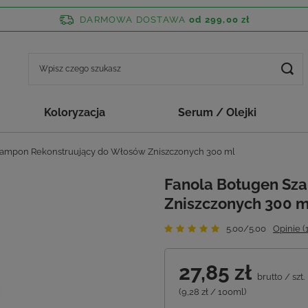
DARMOWA DOSTAWA
od 299,00 zł
Koloryzacja
Serum / Olejki
zampon Rekonstruujący do Włosów Zniszczonych 300 ml
Fanola Botugen Sz
Zniszczonych 300 m
5.00/5.00
Opinie (1
27,85 zł
brutto
/
szt.
(9,28 zł / 100ml)