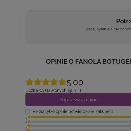
Potr
Zadaj pytanie a my odpow
OPINIE O FANOLA BOTUG
5.00
Liczba wystawionych opinii: 1
Napisz swoją opinię
Pokaż tylko opinie potwierdzone zakupem
5
4
3
2