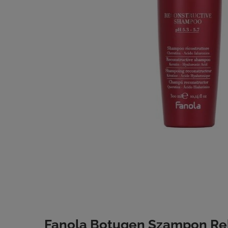
Fanola Botugen Szampon Re