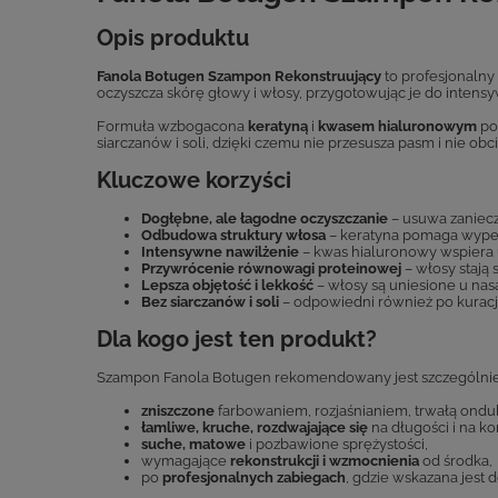
Opis produktu
Fanola Botugen Szampon Rekonstruujący
to profesjonalny
oczyszcza skórę głowy i włosy, przygotowując je do inten
Formuła wzbogacona
keratyną
i
kwasem hialuronowym
po
siarczanów i soli, dzięki czemu nie przesusza pasm i nie obci
Kluczowe korzyści
Dogłębne, ale łagodne oczyszczanie
– usuwa zaniecz
Odbudowa struktury włosa
– keratyna pomaga wypeł
Intensywne nawilżenie
– kwas hialuronowy wspiera u
Przywrócenie równowagi proteinowej
– włosy stają 
Lepsza objętość i lekkość
– włosy są uniesione u nasa
Bez siarczanów i soli
– odpowiedni również po kuracj
Dla kogo jest ten produkt?
Szampon Fanola Botugen rekomendowany jest szczególnie d
zniszczone
farbowaniem, rozjaśnianiem, trwałą ondula
łamliwe, kruche, rozdwajające się
na długości i na k
suche, matowe
i pozbawione sprężystości,
wymagające
rekonstrukcji i wzmocnienia
od środka,
po
profesjonalnych zabiegach
, gdzie wskazana jest 