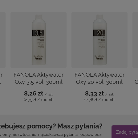
r
FANOLA Aktywator
FANOLA Aktywator
l
Oxy 3,5 vol. 300ml
Oxy 20 vol. 300ml
O
8,26 zł
8,33 zł
/
szt.
/
szt.
(2,75 zł / 100ml)
(2,78 zł / 100ml)
zebujesz pomocy? Masz pytania?
Zadaj pyta
iemy niezwłocznie, najciekawsze pytania i odpowiedzi