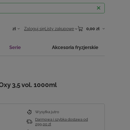
0,00 zł
zł
Zaloguj się
Listy zakupowe
Serie
Akcesoria fryzjerskie
xy 3,5 vol. 1000ml
Wysyłka
jutro
Darmowa i szybka dostawa
od
299,00 zł