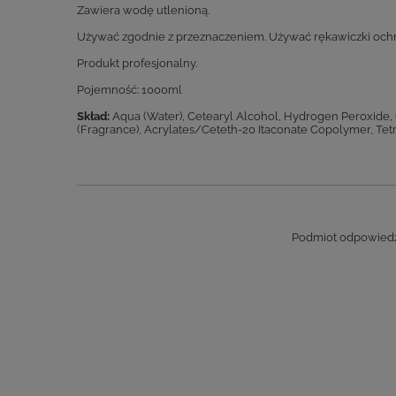
Zawiera wodę utlenioną.
Używać zgodnie z przeznaczeniem. Używać rękawiczki ochro
Produkt profesjonalny.
Pojemność: 1000ml
Skład:
Aqua (Water), Cetearyl Alcohol, Hydrogen Peroxide, C
(Fragrance), Acrylates/Ceteth-20 Itaconate Copolymer, Tetr
Podmiot odpowiedzi