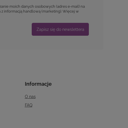
anie moich danych osobowych (adres e-mail) na
 z informacją handlową (marketing). Więcej w
Zapisz się do newslettera
Informacje
O nas
FAQ