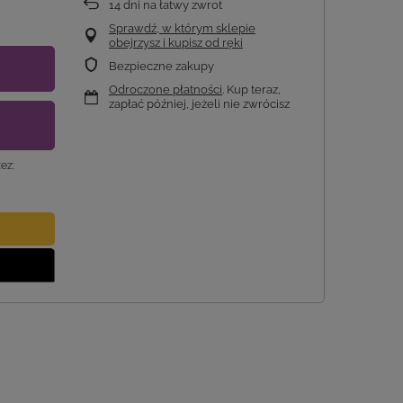
14
dni na łatwy zwrot
Sprawdź, w którym sklepie
obejrzysz i kupisz od ręki
Bezpieczne zakupy
Odroczone płatności
. Kup teraz,
zapłać później, jeżeli nie zwrócisz
ez: