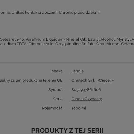
nne. Unikać kontaktu z oczami. Chronić przed dziećmi.
eteareth-30, Paraffinum Liquidum (Mineral Oil), Lauryl Alcohol, Myristyl
asodium EDTA, Etidronic Acid, O xyquinoline Sulfate, Simethicone, Ceteare
Marka
Fanola
alny za ten produkt na terenie UE
Onetech S.r.l.
Więcej
Symbol
8032947861606
Seria
Fanola Oxydanty
Pojemność
1000 ml
PRODUKTY Z TEJ SERII