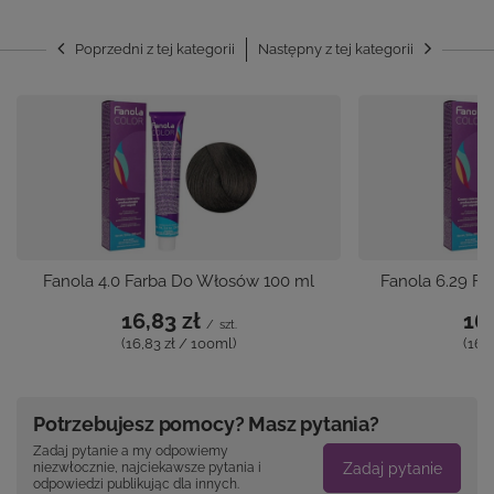
Poprzedni z tej kategorii
Następny z tej kategorii
Fanola 4.0 Farba Do Włosów 100 ml
Fanola 6.29 F
16,83 zł
16,
/
szt.
(16,83 zł / 100ml)
(16,
Potrzebujesz pomocy? Masz pytania?
Zadaj pytanie a my odpowiemy
Zadaj pytanie
niezwłocznie, najciekawsze pytania i
odpowiedzi publikując dla innych.