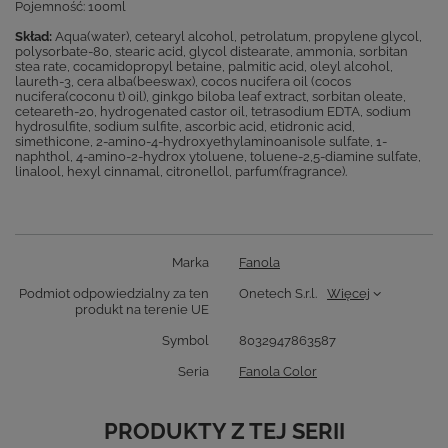
Pojemność: 100ml
Skład:
Aqua(water), cetearyl alcohol, petrolatum, propylene glycol,
polysorbate-80, stearic acid, glycol distearate, ammonia, sorbitan
stea rate, cocamidopropyl betaine, palmitic acid, oleyl alcohol,
laureth-3, cera alba(beeswax), cocos nucifera oil (cocos
nucifera(coconu t) oil), ginkgo biloba leaf extract, sorbitan oleate,
ceteareth-20, hydrogenated castor oil, tetrasodium EDTA, sodium
hydrosulfite, sodium sulfite, ascorbic acid, etidronic acid,
simethicone, 2-amino-4-hydroxyethylaminoanisole sulfate, 1-
naphthol, 4-amino-2-hydrox ytoluene, toluene-2,5-diamine sulfate,
linalool, hexyl cinnamal, citronellol, parfum(fragrance).
Marka
Fanola
Podmiot odpowiedzialny za ten
Onetech S.r.l.
Więcej
produkt na terenie UE
Symbol
8032947863587
Seria
Fanola Color
PRODUKTY Z TEJ SERII