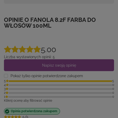
OPINIE O FANOLA 8.2F FARBA DO
WŁOSÓW 100ML
5.00
Liczba wystawionych opinii: 5
Napisz swoją opinię
Pokaż tylko opinie potwierdzone zakupem
5
5
4
0
3
0
2
0
1
0
Kliknij ocenę aby filtrować opinie
Opinia potwierdzona zakupem
5/5