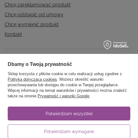
Chcę zareklamować produkt
Chcę odstąpić od umowy
Chcę wymienić produkt
Kontakt
Konto
Dbamy o Twoją prywatność
Sklep korzysta z plików cookie w celu realizacji usług zgodnie z
Polityką dotyczącą cookies
. Możesz określić warunki
Regulaminy
przechowywania lub dostępu do cookie w Twojej przeglądarce.
Więcej informacji na temat warunków i prywatności można znaleźć
także na stronie
Prywatność i warunki Google
.
Informacje
Potwierdzam wszystkie
Potwierdzam wymagane