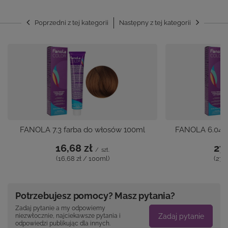
Poprzedni z tej kategorii
Następny z tej kategorii
FANOLA 7.3 farba do włosów 100ml
FANOLA 6.04 f
16,68 zł
27,
/
szt.
(16,68 zł / 100ml)
(27,
Potrzebujesz pomocy? Masz pytania?
Zadaj pytanie a my odpowiemy
Zadaj pytanie
niezwłocznie, najciekawsze pytania i
odpowiedzi publikując dla innych.