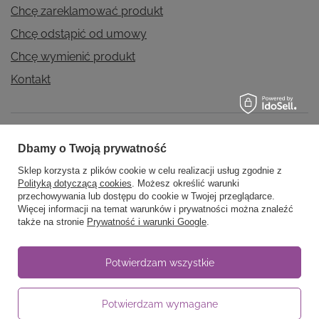
Chcę zareklamować produkt
Chcę odstąpić od umowy
Chcę wymienić produkt
Kontakt
Konto
Dbamy o Twoją prywatność
Sklep korzysta z plików cookie w celu realizacji usług zgodnie z
Polityką dotyczącą cookies
. Możesz określić warunki
Regulaminy
przechowywania lub dostępu do cookie w Twojej przeglądarce.
Więcej informacji na temat warunków i prywatności można znaleźć
także na stronie
Prywatność i warunki Google
.
Informacje
Potwierdzam wszystkie
Potwierdzam wymagane