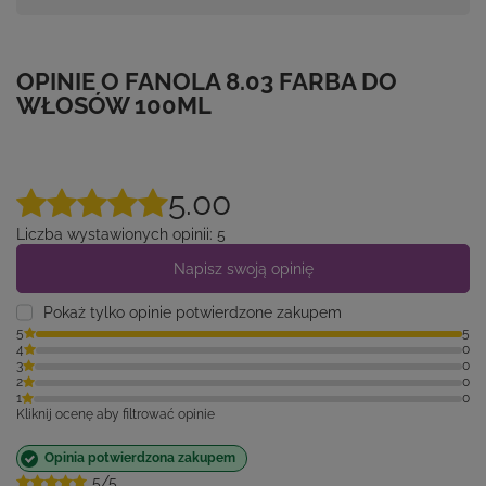
OPINIE O FANOLA 8.03 FARBA DO
WŁOSÓW 100ML
5.00
Liczba wystawionych opinii: 5
Napisz swoją opinię
Pokaż tylko opinie potwierdzone zakupem
5
5
4
0
3
0
2
0
1
0
Kliknij ocenę aby filtrować opinie
Opinia potwierdzona zakupem
5/5