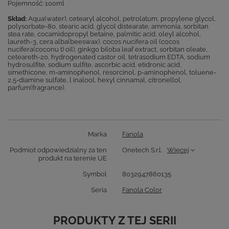
Pojemność: 100ml
Skład:
Aqua(water), cetearyl alcohol, petrolatum, propylene glycol,
polysorbate-80, stearic acid, glycol distearate, ammonia, sorbitan
stea rate, cocamidopropyl betaine, palmitic acid, oleyl alcohol,
laureth-3, cera alba(beeswax), cocos nucifera oil (cocos
nucifera(coconu t) oil), ginkgo biloba leaf extract, sorbitan oleate,
ceteareth-20, hydrogenated castor oil, tetrasodium EDTA, sodium
hydrosulfite, sodium sulfite, ascorbic acid, etidronic acid,
simethicone, m-aminophenol, resorcinol, p-aminophenol, toluene-
2,5-diamine sulfate, l inalool, hexyl cinnamal, citronellol,
parfum(fragrance).
Marka
Fanola
Podmiot odpowiedzialny za ten
Onetech S.r.l.
Więcej
produkt na terenie UE
Symbol
8032947860135
Seria
Fanola Color
PRODUKTY Z TEJ SERII