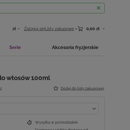
0,00 zł
zł
Zaloguj się
Listy zakupowe
Serie
Akcesoria fryzjerskie
do włosów 100ml
5)
Dodaj do listy zakupowej
Wysyłka
w poniedziałek
Darmowa i szybka dostawa
od