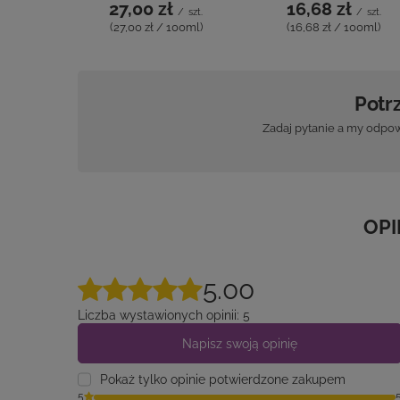
Potr
Zadaj pytanie a my odpow
OPI
5.00
Liczba wystawionych opinii: 5
Napisz swoją opinię
Pokaż tylko opinie potwierdzone zakupem
5
4
3
2