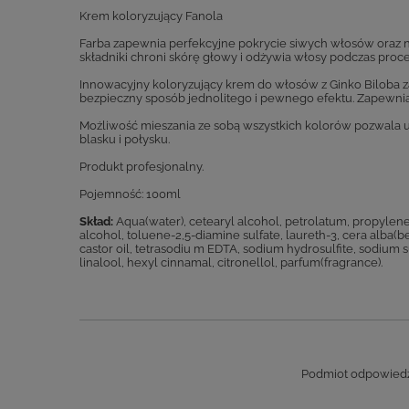
Krem koloryzujący Fanola
Farba zapewnia perfekcyjne pokrycie siwych włosów oraz n
składniki chroni skórę głowy i odżywia włosy podczas proc
Innowacyjny koloryzujący krem do włosów z Ginko Biloba z
bezpieczny sposób jednolitego i pewnego efektu. Zapewnia 
Możliwość mieszania ze sobą wszystkich kolorów pozwala u
blasku i połysku.
Produkt profesjonalny.
Pojemność: 100ml
Skład:
Aqua(water), cetearyl alcohol, petrolatum, propylene g
alcohol, toluene-2,5-diamine sulfate, laureth-3, cera alba(b
castor oil, tetrasodiu m EDTA, sodium hydrosulfite, sodium 
linalool, hexyl cinnamal, citronellol, parfum(fragrance).
Podmiot odpowiedzi