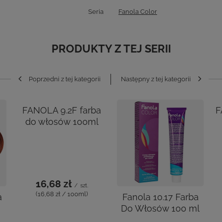
Seria
Fanola Color
PRODUKTY Z TEJ SERII
a
FANOLA 9.2F farba
Fanola 10.17 Farba
F
l
do włosów 100ml
Do Włosów 100 ml
16,68 zł
16,68 zł
/
szt.
/
szt.
(16,68 zł / 100ml)
(16,68 zł / 100ml)