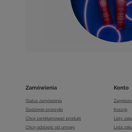
Zamówienia
Konto
Status zamówienia
Zarejestru
Śledzenie przesyłki
Koszyk
Chcę zareklamować produkt
Listy za
Chcę odstąpić od umowy
Lista za
Chcę wymienić produkt
Historia t
Kontakt
Newslett