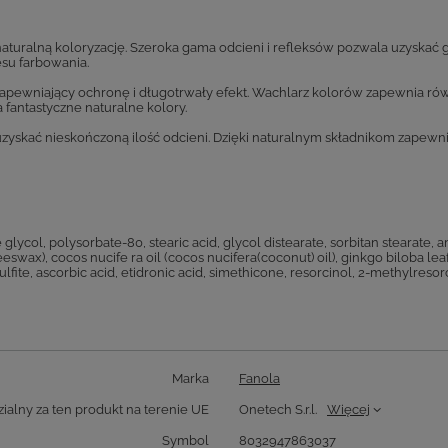
aturalną koloryzację. Szeroka gama odcieni i refleksów pozwala uzyskać 
esu farbowania.
apewniający ochronę i długotrwały efekt. Wachlarz kolorów zapewnia rów
fantastyczne naturalne kolory.
zyskać nieskończoną ilość odcieni. Dzięki naturalnym składnikom zapewni
lycol, polysorbate-80, stearic acid, glycol distearate, sorbitan stearate, 
eeswax), cocos nucife ra oil (cocos nucifera(coconut) oil), ginkgo biloba le
sulfite, ascorbic acid, etidronic acid, simethicone, resorcinol, 2-methylre
Marka
Fanola
alny za ten produkt na terenie UE
Onetech S.r.l.
Więcej
Symbol
8032947863037