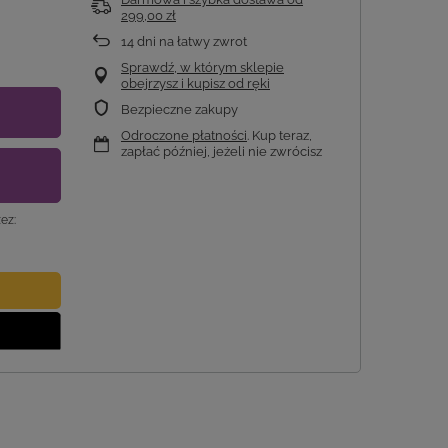
299,00 zł
14
dni na łatwy zwrot
Sprawdź, w którym sklepie
obejrzysz i kupisz od ręki
Bezpieczne zakupy
Odroczone płatności
. Kup teraz,
zapłać później, jeżeli nie zwrócisz
ez: