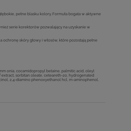
głębokie, pełne blasku kolory. Formuła bogata w aktywne
nież serie korektorów pozwalający na uzyskanie w
a ochronę skóry głowy i włosów, które pozostają pełne
amm onia, cocamidopropyl betaine, palmitic acid, oleyl
af extract, sorbitan oleate, ceteareth-20, hydrogenated
sorcinol, 2,4-diamino phenoxyethanol hcl, m-aminophenol,