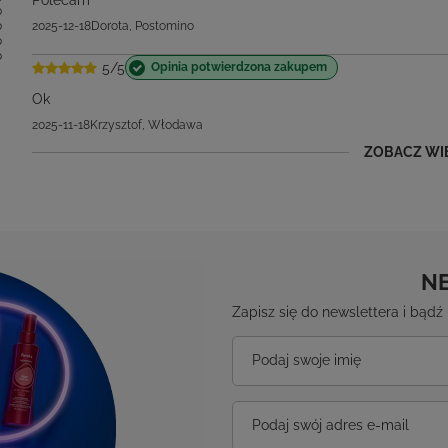
0
5/5
Opinia potwierdzona zakupem
Ok
2025-11-18
Krzysztof, Włodawa
ZOBACZ WI
N
Zapisz się do newslettera i bąd
Podaj swoje imię
Podaj swój adres e-mail
Wyrażam zgodę na przetwarz
potrzeby wysyłki newslettera