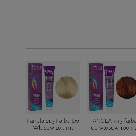
Fanola 11.3 Farba Do
FANOLA 7.43 farb
Włosów 100 ml
do włosów 100m
27,00 zł
16,68 zł
/
szt.
/
szt.
(27,00 zł / 100ml)
(16,68 zł / 100ml)