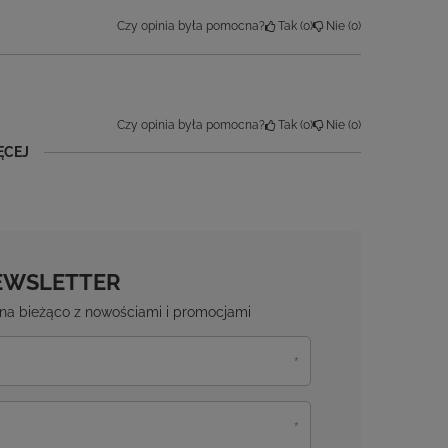
Czy opinia była pomocna?
Tak
0
Nie
0
ĘCEJ
EWSLETTER
ź na bieżąco z nowościami i promocjami
anie moich danych osobowych (adres e-mail) na
 z informacją handlową (marketing). Więcej w