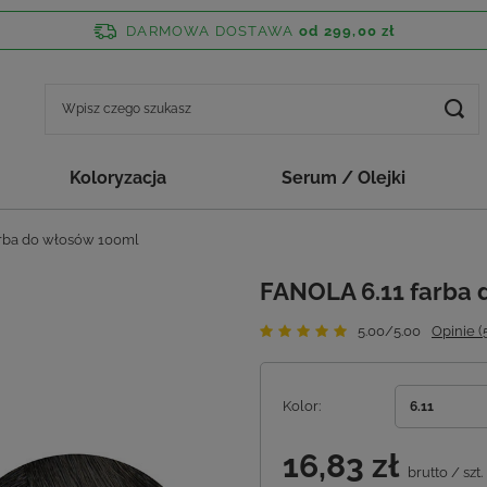
DARMOWA DOSTAWA
od 299,00 zł
Koloryzacja
Serum / Olejki
rba do włosów 100ml
FANOLA 6.11 farba 
5.00/5.00
Opinie (
Kolor
6.11
16,83 zł
brutto
/
szt.