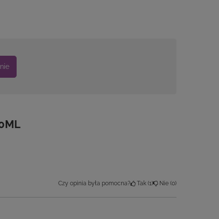
nie
00ML
Czy opinia była pomocna?
Tak
1
Nie
0
Czy opinia była pomocna?
Tak
0
Nie
0