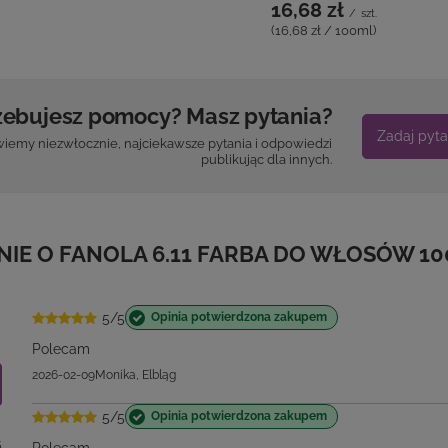
zebujesz pomocy? Masz pytania?
Zadaj pyta
iemy niezwłocznie, najciekawsze pytania i odpowiedzi
publikując dla innych.
NIE O FANOLA 6.11 FARBA DO WŁOSÓW 1
5/5
Opinia potwierdzona zakupem
Polecam
2026-02-09
Monika, Elbląg
5/5
Opinia potwierdzona zakupem
5
Polecam
0
0
2025-12-18
Dorota, Postomino
0