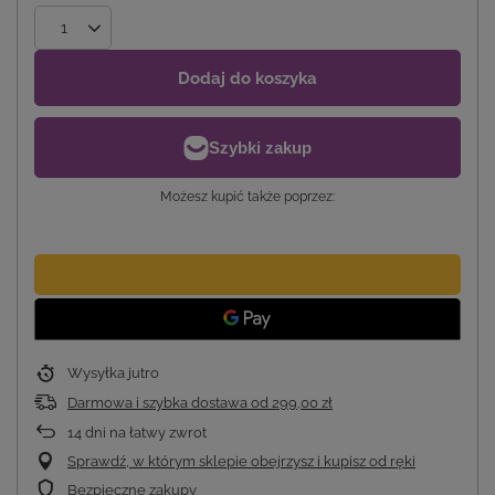
Dodaj do koszyka
Możesz kupić także poprzez:
Wysyłka
jutro
Darmowa i szybka dostawa
od
299,00 zł
14
dni na łatwy zwrot
Sprawdź, w którym sklepie obejrzysz i kupisz od ręki
Bezpieczne zakupy