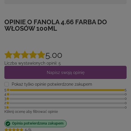
OPINIE O FANOLA 4.66 FARBA DO
WŁOSÓW 100ML
5.00
Liczba wystawionych opinii: 5
Napisz swoją opinię
Pokaż tylko opinie potwierdzone zakupem
5
5
4
0
3
0
2
0
1
0
Kliknij ocenę aby filtrować opinie
Opinia potwierdzona zakupem
5/5