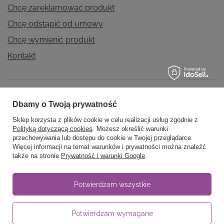
Chcę zareklamować produkt
Chcę odstąpić od umowy
Chcę wymienić produkt
Kontakt
Konto
Dbamy o Twoją prywatność
Sklep korzysta z plików cookie w celu realizacji usług zgodnie z
Polityką dotyczącą cookies
. Możesz określić warunki
Regulaminy
przechowywania lub dostępu do cookie w Twojej przeglądarce.
Więcej informacji na temat warunków i prywatności można znaleźć
także na stronie
Prywatność i warunki Google
.
Informacje
Potwierdzam wszystkie
Potwierdzam wymagane