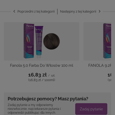
Poprzedni z tej kategorii
Następny z tej kategorii
Fanola 5.0 Farba Do Włosów 100 ml
FANOLA 9.2F f
16,83 zł
16,
/
szt.
(16,83 zł / 100ml)
(16,
Potrzebujesz pomocy? Masz pytania?
Zadaj pytanie a my odpowiemy
Zadaj pytanie
niezwłocznie, najciekawsze pytania i
odpowiedzi publikując dla innych.