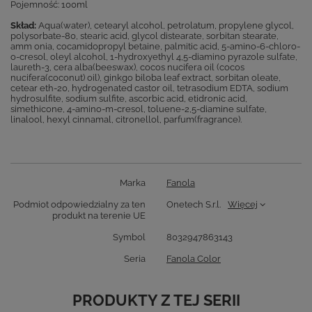
Pojemność: 100ml
Skład:
Aqua(water), cetearyl alcohol, petrolatum, propylene glycol,
polysorbate-80, stearic acid, glycol distearate, sorbitan stearate,
amm onia, cocamidopropyl betaine, palmitic acid, 5-amino-6-chloro-
o-cresol, oleyl alcohol, 1-hydroxyethyl 4,5-diamino pyrazole sulfate,
laureth-3, cera alba(beeswax), cocos nucifera oil (cocos
nucifera(coconut) oil), ginkgo biloba leaf extract, sorbitan oleate,
cetear eth-20, hydrogenated castor oil, tetrasodium EDTA, sodium
hydrosulfite, sodium sulfite, ascorbic acid, etidronic acid,
simethicone, 4-amino-m-cresol, toluene-2,5-diamine sulfate,
linalool, hexyl cinnamal, citronellol, parfum(fragrance).
Marka
Fanola
Podmiot odpowiedzialny za ten
Onetech S.r.l.
Więcej
produkt na terenie UE
Symbol
8032947863143
Seria
Fanola Color
PRODUKTY Z TEJ SERII