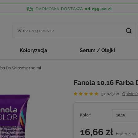
DARMOWA DOSTAWA
od 299,00 zł
Koloryzacja
Serum / Olejki
arba Do Włosów 100 ml
Fanola 10.16 Farba
5.00/5.00
Opinie (
Kolor
10.16
16,66 zł
brutto
/
szt.