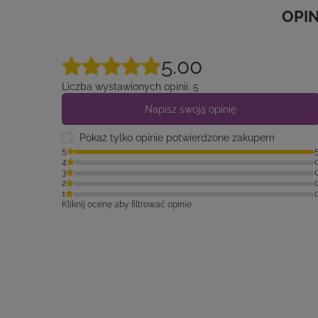
5.00
Liczba wystawionych opinii: 5
Napisz swoją opinię
Pokaż tylko opinie potwierdzone zakupem
5
4
3
2
1
Kliknij ocenę aby filtrować opinie