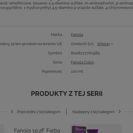
nic acid, simethicone, toluene-2,5-diamine sulfate, m-aminophenol, p-amin
pyridine, 1-hydroxyethyl 4,5-diamino p yrazole sulfate, 4-chlororesorcino
Marka
Fanola
alny za ten produkt na terenie UE
Onetech S.r.l.
Więcej
Symbol
8008277761985
Seria
Fanola Color
Pojemność
100 ml
PRODUKTY Z TEJ SERII