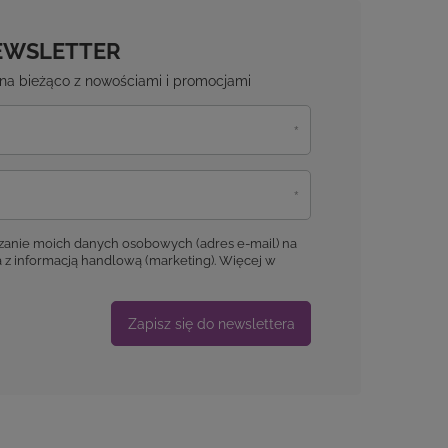
EWSLETTER
ź na bieżąco z nowościami i promocjami
anie moich danych osobowych (adres e-mail) na
 z informacją handlową (marketing). Więcej w
Zapisz się do newslettera