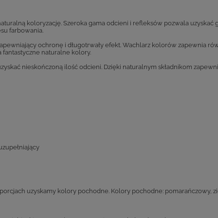
aturalną koloryzację. Szeroka gama odcieni i refleksów pozwala uzyskać 
esu farbowania.
apewniający ochronę i długotrwały efekt. Wachlarz kolorów zapewnia rów
fantastyczne naturalne kolory.
zyskać nieskończoną ilość odcieni. Dzięki naturalnym składnikom zapewni
 uzupełniający
rcjach uzyskamy kolory pochodne. Kolory pochodne: pomarańczowy, ziel