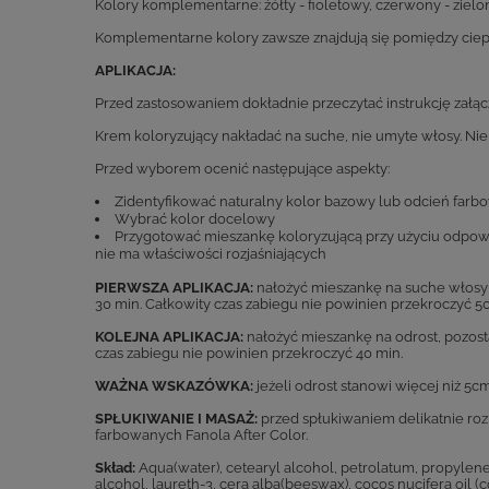
Kolory komplementarne: żółty - fioletowy, czerwony - zielo
Komplementarne kolory zawsze znajdują się pomiędzy ciepły
APLIKACJA:
Przed zastosowaniem dokładnie przeczytać instrukcję załąc
Krem koloryzujący nakładać na suche, nie umyte włosy. 
Przed wyborem ocenić następujące aspekty:
Zidentyfikować naturalny kolor bazowy lub odcień far
Wybrać kolor docelowy
Przygotować mieszankę koloryzującą przy użyciu odpowiedn
nie ma właściwości rozjaśniających
PIERWSZA APLIKACJA:
nałożyć mieszankę na suche włosy n
30 min. Całkowity czas zabiegu nie powinien przekroczyć 50
KOLEJNA APLIKACJA:
nałożyć mieszankę na odrost, pozost
czas zabiegu nie powinien przekroczyć 40 min.
WAŻNA WSKAZÓWKA:
jeżeli odrost stanowi więcej niż 5c
SPŁUKIWANIE I MASAŻ:
przed spłukiwaniem delikatnie ro
farbowanych Fanola After Color.
Skład:
Aqua(water), cetearyl alcohol, petrolatum, propylene g
alcohol, laureth-3, cera alba(beeswax), cocos nucifera oil (c