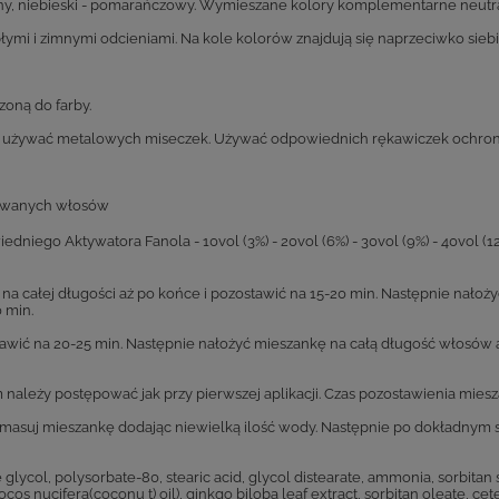
ny, niebieski - pomarańczowy. Wymieszane kolory komplementarne neutraliz
mi i zimnymi odcieniami. Na kole kolorów znajdują się naprzeciwko siebi
zoną do farby.
Nie używać metalowych miseczek. Używać odpowiednich rękawiczek ochro
bowanych włosów
iego Aktywatora Fanola - 10vol (3%) - 20vol (6%) - 30vol (9%) - 40vol (12
a całej długości aż po końce i pozostawić na 15-20 min. Następnie nałoż
 min.
awić na 20-25 min. Następnie nałożyć mieszankę na całą długość włosów a
m należy postępować jak przy pierwszej aplikacji. Czas pozostawienia mies
zmasuj mieszankę dodając niewielką ilość wody. Następnie po dokładnym
lycol, polysorbate-80, stearic acid, glycol distearate, ammonia, sorbitan s
ocos nucifera(coconu t) oil), ginkgo biloba leaf extract, sorbitan oleate, c