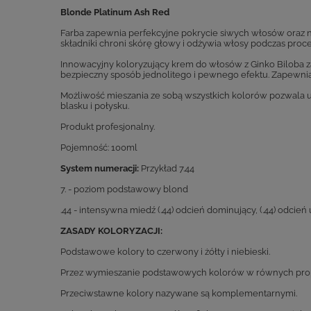
Blonde Platinum Ash Red
Farba zapewnia perfekcyjne pokrycie siwych włosów oraz n
składniki chroni skórę głowy i odżywia włosy podczas proc
Innowacyjny koloryzujący krem do włosów z Ginko Biloba z
bezpieczny sposób jednolitego i pewnego efektu. Zapewnia 
Możliwość mieszania ze sobą wszystkich kolorów pozwala u
blasku i połysku.
Produkt profesjonalny.
Pojemność: 100ml
System numeracji:
Przykład 7.44
7. - poziom podstawowy blond
.44 - intensywna miedź (.44) odcień dominujący, (.44) odcień
ZASADY KOLORYZACJI:
Podstawowe kolory to czerwony i żółty i niebieski.
Przez wymieszanie podstawowych kolorów w równych propo
Przeciwstawne kolory nazywane są komplementarnymi.