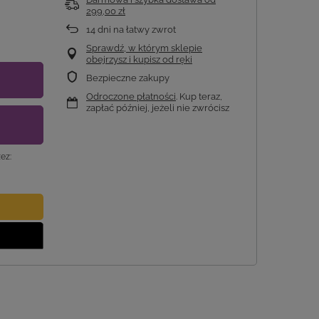
299,00 zł
14
dni na łatwy zwrot
Sprawdź, w którym sklepie
obejrzysz i kupisz od ręki
Bezpieczne zakupy
Odroczone płatności
. Kup teraz,
zapłać później, jeżeli nie zwrócisz
ez: