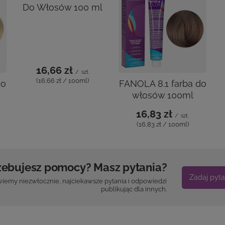
Do
Fanola 10.2F Farba
FANOLA 8.1 farba do
F
Do Włosów 100 ml
włosów 100ml
16,66 zł
16,83 zł
/
szt.
/
szt.
(16,66 zł / 100ml)
(16,83 zł / 100ml)
zebujesz pomocy? Masz pytania?
Zadaj pyta
iemy niezwłocznie, najciekawsze pytania i odpowiedzi
publikując dla innych.
IE O FANOLA 10.16 FARBA DO WŁOSÓW 1