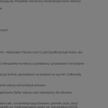
ują się. Przykład: czerwony neutralizuje kolor zielony.
e.
nnych.
%) - Aktywator Fanola 7vol (1,05%) podtrzymuje kolor, ale
yć mieszankę na włosy u podstawy i pozostawić na kolejne
ż po końce, pozostawić na kolejne 10-15 min. Całkowity
zanki zależy od kondycji włosów.
 spłukaniu farby należy użyć szampony do włosów
tea rate, cocamidopropyl betaine, palmitic acid, oleyl
eteareth-20, hydrogenated castor oil, tetrasodium EDTA,