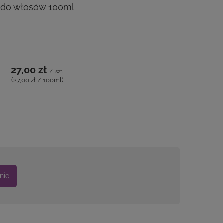
ANOLA 3.6 farba do
włosów 100ml
27,00 zł
/
szt.
(27,00 zł / 100ml)
nie
00 ML