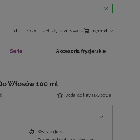
0,00 zł
zł
Zaloguj się
Listy zakupowe
Serie
Akcesoria fryzjerskie
 Do Włosów 100 ml
5)
Dodaj do listy zakupowej
Wysyłka
jutro
Darmowa i szybka dostawa
od