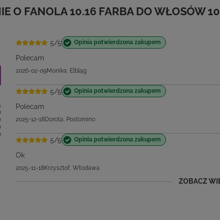
5/5
Opinia potwierdzona zakupem
Polecam
2026-02-09
Monika, Elbląg
5/5
Opinia potwierdzona zakupem
5
Polecam
0
0
2025-12-18
Dorota, Postomino
0
0
5/5
Opinia potwierdzona zakupem
Ok
2025-11-18
Krzysztof, Włodawa
ZOBACZ WI