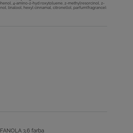
ophenol, 4-amino-2-hyd roxytoluene, 2-methylresorcinol, 2-
l, linalool, hexyl cinnamal, citronellol, parfum(fragrance).