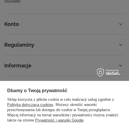
Kontakt
Konto
Regulaminy
Informacje
Dbamy o Twoją prywatność
58 762 91 40
Poniedziałek - Piątek / 8:00 - 15:30
Sklep korzysta z plików cookie w celu realizacji usług zgodnie z
sklep@noyellow.pl
Polityką dotyczącą cookies
. Możesz określić warunki
przechowywania lub dostępu do cookie w Twojej przeglądarce.
noyellow.pl
,
Wodnika 50
,
80-299
Gdańsk
Więcej informacji na temat warunków i prywatności można znaleźć
także na stronie
Prywatność i warunki Google
.