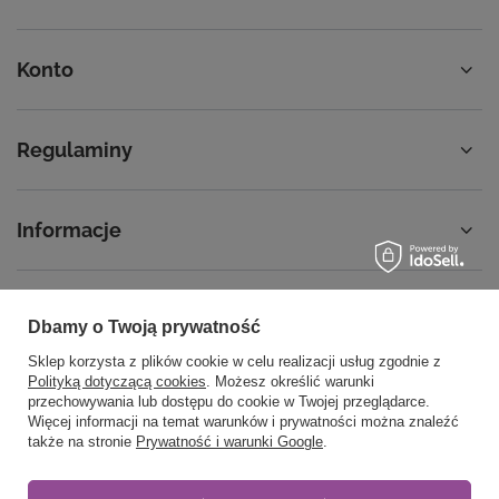
Konto
Regulaminy
Informacje
Dbamy o Twoją prywatność
58 762 91 40
Poniedziałek - Piątek / 8:00 - 15:30
Sklep korzysta z plików cookie w celu realizacji usług zgodnie z
sklep@noyellow.pl
Polityką dotyczącą cookies
. Możesz określić warunki
przechowywania lub dostępu do cookie w Twojej przeglądarce.
noyellow.pl
,
Wodnika 50
,
80-299
Gdańsk
Więcej informacji na temat warunków i prywatności można znaleźć
także na stronie
Prywatność i warunki Google
.
W sklepie prezentujemy ceny brutto (z VAT).