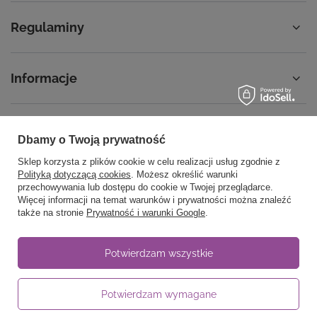
Regulaminy
Informacje
Dbamy o Twoją prywatność
58 762 91 40
Poniedziałek - Piątek / 8:00 - 15:30
Sklep korzysta z plików cookie w celu realizacji usług zgodnie z
sklep@noyellow.pl
Polityką dotyczącą cookies
. Możesz określić warunki
przechowywania lub dostępu do cookie w Twojej przeglądarce.
noyellow.pl
,
Wodnika 50
,
80-299
Gdańsk
Więcej informacji na temat warunków i prywatności można znaleźć
także na stronie
Prywatność i warunki Google
.
W sklepie prezentujemy ceny brutto (z VAT).
Potwierdzam wszystkie
Stawki VAT dla konsumentów z kraju:
Polska
.
Potwierdzam wymagane