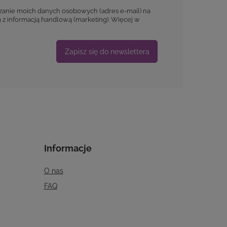
anie moich danych osobowych (adres e-mail) na
 z informacją handlową (marketing). Więcej w
Zapisz się do newslettera
Informacje
O nas
FAQ