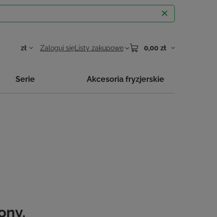
0,00 zł
zł
Zaloguj się
Listy zakupowe
Serie
Akcesoria fryzjerskie
ony.